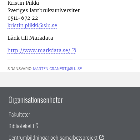
Kristin Piikki
Sveriges lantbruksuniversitet
0511-672 22
kristin.piikki@slu.se
Länk till Markdata
http://www.markdata.se/
SIDANSVARIG:
MARTEN.GRANERT@SLU.SE
Organisationsenheter
Fakulteter
Biblioteket
Centrumbildningar och samarbetsprojekt