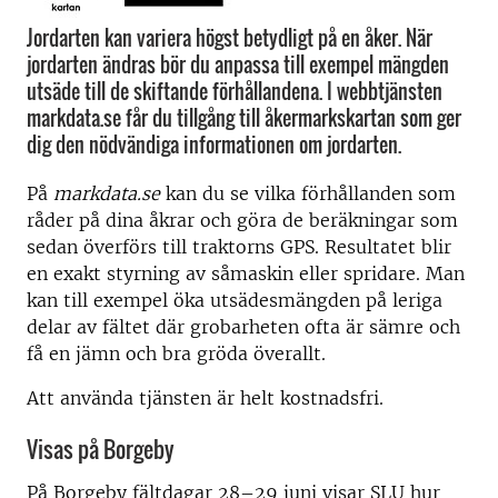
Jordarten kan variera högst betydligt på en åker. När
jordarten ändras bör du anpassa till exempel mängden
utsäde till de skiftande förhållandena. I webbtjänsten
markdata.se får du tillgång till åkermarkskartan som ger
dig den nödvändiga informationen om jordarten.
På
markdata.se
kan du se vilka förhållanden som
råder på dina åkrar och göra de beräkningar som
sedan överförs till traktorns GPS. Resultatet blir
en exakt styrning av såmaskin eller spridare. Man
kan till exempel öka utsädesmängden på leriga
delar av fältet där grobarheten ofta är sämre och
få en jämn och bra gröda överallt.
Att använda tjänsten är helt kostnadsfri.
Visas på Borgeby
På Borgeby fältdagar 28–29 juni visar SLU hur