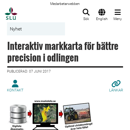
Medarbetarwebben
Till startsida
Sök
English
Meny
Nyhet
Interaktiv markkarta för bättre
precision i odlingen
PUBLICERAD: 07 JUNI 2017
KONTAKT
LÄNKAR