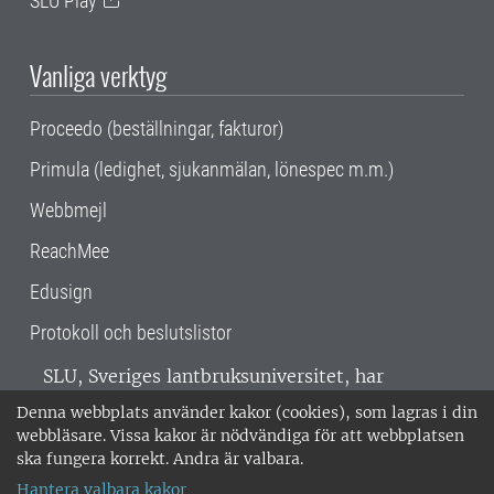
SLU Play
Vanliga verktyg
Proceedo (beställningar, fakturor)
Primula (ledighet, sjukanmälan, lönespec m.m.)
Webbmejl
ReachMee
Edusign
Protokoll och beslutslistor
SLU, Sveriges lantbruksuniversitet, har
verksamhet över hela Sverige. Huvudorter är
Denna webbplats använder kakor (cookies), som lagras i din
Alnarp, Uppsala och Umeå.
SLU är
webbläsare. Vissa kakor är nödvändiga för att webbplatsen
miljöcertifierat enligt ISO 14001. •
Telefon:
ska fungera korrekt. Andra är valbara.
018-67 10 00 • Org nr: 202100-2817 •
Om
Hantera valbara kakor