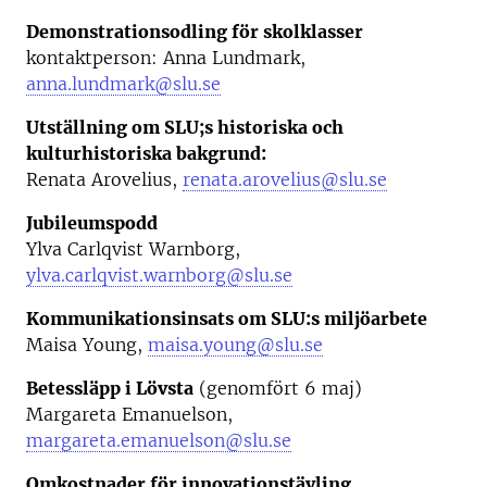
Demonstrationsodling för skolklasser
kontaktperson: Anna Lundmark,
anna.lundmark@slu.se
Utställning om SLU;s historiska och
kulturhistoriska bakgrund:
Renata Arovelius,
renata.arovelius@slu.se
Jubileumspodd
Ylva Carlqvist Warnborg,
ylva.carlqvist.warnborg@slu.se
Kommunikationsinsats om SLU:s miljöarbete
Maisa Young,
maisa.young@slu.se
Betessläpp i Lövsta
(genomfört 6 maj)
Margareta Emanuelson,
margareta.emanuelson@slu.se
Omkostnader för innovationstävling