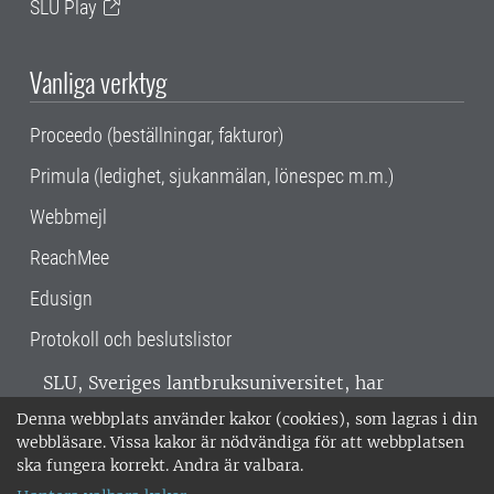
SLU Play
Vanliga verktyg
Proceedo (beställningar, fakturor)
Primula (ledighet, sjukanmälan, lönespec m.m.)
Webbmejl
ReachMee
Edusign
Protokoll och beslutslistor
SLU, Sveriges lantbruksuniversitet, har
verksamhet över hela Sverige. Huvudorter är
Denna webbplats använder kakor (cookies), som lagras i din
Alnarp, Uppsala och Umeå.
SLU är
webbläsare. Vissa kakor är nödvändiga för att webbplatsen
miljöcertifierat enligt ISO 14001. •
Telefon:
ska fungera korrekt. Andra är valbara.
018-67 10 00 • Org nr: 202100-2817 •
Om