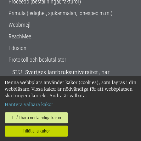
Proceedo (beställningar, fakturor)
Primula (ledighet, sjukanmälan, lönespec m.m.)
Webbmejl
ReachMee
Edusign
Protokoll och beslutslistor
SLU, Sveriges lantbruksuniversitet, har
verksamhet över hela Sverige. Huvudorter är
Denna webbplats använder kakor (cookies), som lagras i din
Alnarp, Uppsala och Umeå.
SLU är
webbläsare. Vissa kakor är nödvändiga för att webbplatsen
miljöcertifierat enligt ISO 14001. •
Telefon:
ska fungera korrekt. Andra är valbara.
018-67 10 00 • Org nr: 202100-2817 •
Om
Hantera valbara kakor
medarbetarwebben
•
SLU:s fakturaadress
•
Om SLU:s webbplatser
•
Vid KRIS
Tillåt bara nödvändiga kakor
•
Hantera kakor
•
Behandling av
Tillåt alla kakor
personuppgifter