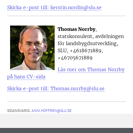
Skicka e-post till: kerstin.nordin@slu.se
Thomas Norrby
,
statskonsulent, avdelningen
för landsbygdsutveckling,
SLU, +4618671889,
+46705671889
Läs mer om Thomas Norrby
på hans CV-sida
Skicka e-post till: Thomas.norrby@slu.se
SIDANSVARIG:
ANNI.HOFFREN@SLU.SE