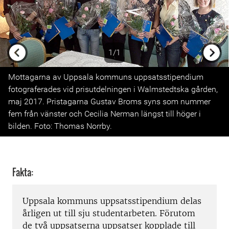
1/1
Previous
Next
Mottagarna av Uppsala kommuns uppsatsstipendium
fotograferades vid prisutdelningen i Walmstedtska gården,
maj 2017. Pristagarna Gustav Broms syns som nummer
fem från vänster och Cecilia Nerman längst till höger i
bilden. Foto: Thomas Norrby.
Fakta:
Uppsala kommuns uppsatsstipendium delas
årligen ut till sju studentarbeten. Förutom
de två uppsatserna uppsatser kopplade till