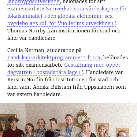
landsbygdsutveckling
, belönades för sitt
examensarbete
Samverkan som värdeskapare för
lokalsamhället i den globala ekonomin: sex
bygdebolags roll för Vuollerims utveckling
.
Thomas Norrby från institutionen för stad och
land var handledare.
Cecilia Nerman, studerande på
Landskapsarkitektprogrammet Ultuna
, belönades
för sitt examensarbete
Gestaltning med öppet
dagvatten i bostadsnära läge
. Handledare var
Kerstin Nordin från institutionen för stad och
land samt Annika Billstam från Uppsalahem som
var extern handledare.