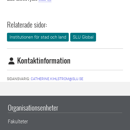
Relaterade sidor:
Institutionen för stad och land
SLU Global
Kontaktinformation
SIDANSVARIG:
CATHERINE.KIHLSTROM@SLU.SE
Organisationsenheter
Fakulteter