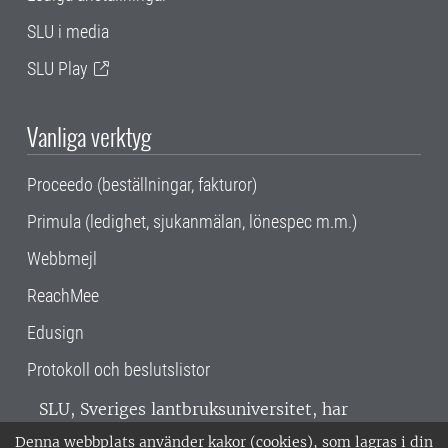
SLU i media
SLU Play
Vanliga verktyg
Proceedo (beställningar, fakturor)
Primula (ledighet, sjukanmälan, lönespec m.m.)
Webbmejl
ReachMee
Edusign
Protokoll och beslutslistor
SLU, Sveriges lantbruksuniversitet, har
verksamhet över hela Sverige. Huvudorter är
Denna webbplats använder kakor (cookies), som lagras i din