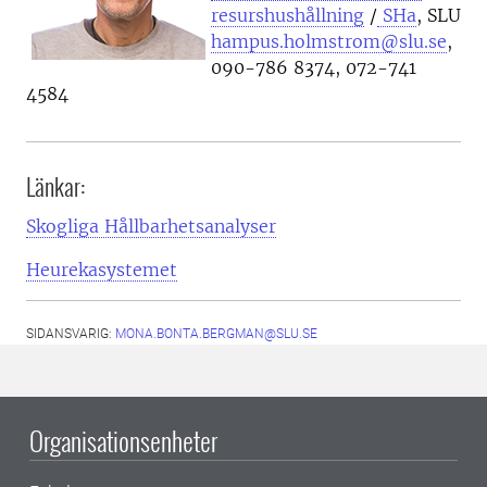
resurshushållning
/
SHa
, SLU
hampus.holmstrom@slu.se
,
090-786 8374, 072-741
4584
Länkar:
Skogliga Hållbarhetsanalyser
Heurekasystemet
SIDANSVARIG:
MONA.BONTA.BERGMAN@SLU.SE
Organisationsenheter