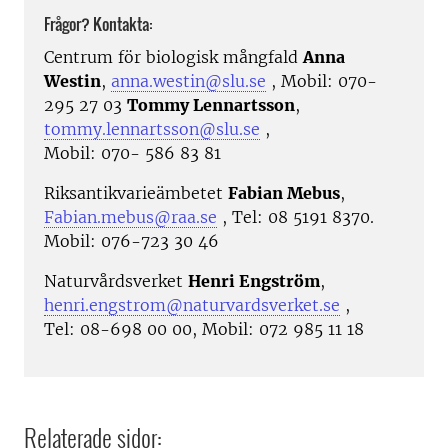
Frågor? Kontakta:
Centrum för biologisk mångfald
Anna
Westin
,
anna.westin@slu.se
, Mobil: 070-
295 27 03
Tommy Lennartsson
,
tommy.lennartsson@slu.se
,
Mobil: 070- 586 83 81
Riksantikvarieämbetet
Fabian Mebus
,
Fabian.mebus@raa.se
, Tel: 08 5191 8370.
Mobil: 076-723 30 46
Naturvårdsverket
Henri Engström
,
henri.engstrom@naturvardsverket.se
,
Tel: 08-698 00 00, Mobil: 072 985 11 18
Relaterade sidor: