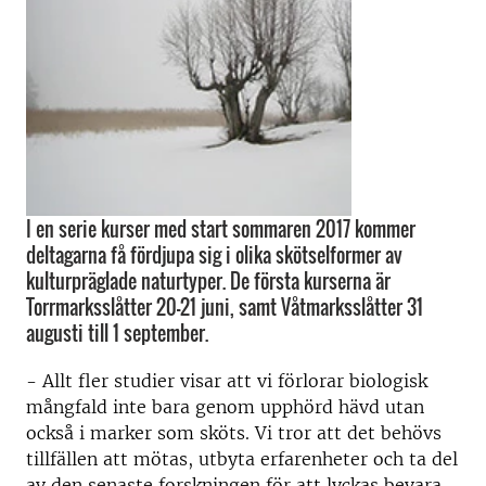
I en serie kurser med start sommaren 2017 kommer
deltagarna få fördjupa sig i olika skötselformer av
kulturpräglade naturtyper. De första kurserna är
Torrmarksslåtter 20-21 juni, samt Våtmarksslåtter 31
augusti till 1 september.
- Allt fler studier visar att vi förlorar biologisk
mångfald inte bara genom upphörd hävd utan
också i marker som sköts. Vi tror att det behövs
tillfällen att mötas, utbyta erfarenheter och ta del
av den senaste forskningen för att lyckas bevara