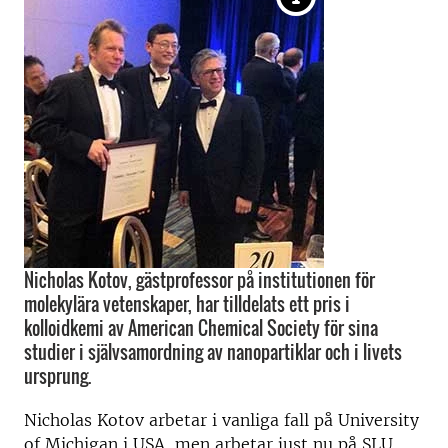
Nicholas Kotov, gästprofessor på institutionen för
molekylära vetenskaper, har tilldelats ett pris i
kolloidkemi av American Chemical Society för sina
studier i självsamordning av nanopartiklar och i livets
ursprung.
Nicholas Kotov arbetar i vanliga fall på University
of Michigan i USA, men arbetar just nu på SLU