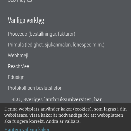
Vanliga verktyg
Proceedo (beställningar, fakturor)
Primula (ledighet, sjukanmälan, lönespec m.m.)
Webbmejl
ReachMee
Edusign
Protokoll och beslutslistor
SLU, Sveriges lantbruksuniversitet, har
verksamhet över hela Sverige. Huvudorter är
Denna webbplats använder kakor (cookies), som lagras i din
Alnarp, Uppsala och Umeå.
SLU är
webbläsare. Vissa kakor är nödvändiga för att webbplatsen
miljöcertifierat enligt ISO 14001. •
Telefon:
ska fungera korrekt. Andra är valbara.
018-67 10 00 • Org nr: 202100-2817 •
Om
Hantera valbara kakor