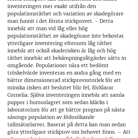
inventeringen mer exakt utifrån den
populationstäthet och variation av skadegörare
man funnit i det första stickprovet. - Detta
innebär att man vid låg eller hög
populationstäthet av skadegörare inte bekostar
ytterligare inventering eftersom låg täthet
innebär att också skaderisken är låg och hög
täthet innebär att bekämpningsåtgärder sätts in
omgående. Populationer nära ett bedömt
tröskelvärde inventeras en andra gång med en
bättre dimensionerad stickprovsstorlek för att
minska risken att beslutet blir fel, förklarar
Cornelia. Själva inventeringen innebär att samla
puppor i humuslagret som sedan kläcks i
laboratorium för att ge bättre prognos på nästa
säsongs population av födosökande
tallmätarlarver. Baserat på detta kan man sedan
göra ytterligare stickprov om behovet finns. – Att