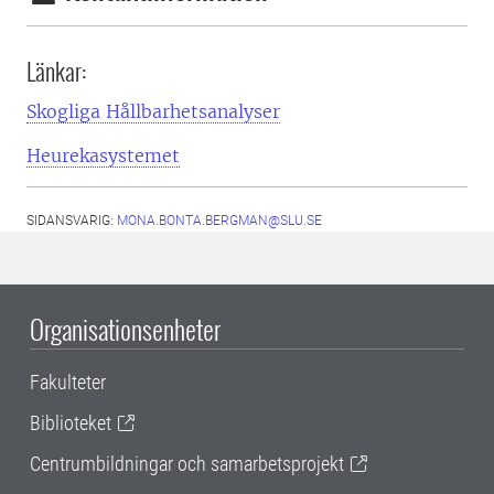
Länkar:
Skogliga Hållbarhetsanalyser
Heurekasystemet
SIDANSVARIG:
MONA.BONTA.BERGMAN@SLU.SE
Organisationsenheter
Fakulteter
Biblioteket
Centrumbildningar och samarbetsprojekt