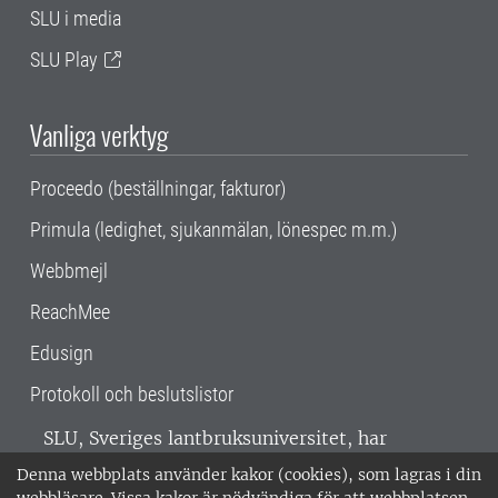
SLU i media
SLU Play
Vanliga verktyg
Proceedo (beställningar, fakturor)
Primula (ledighet, sjukanmälan, lönespec m.m.)
Webbmejl
ReachMee
Edusign
Protokoll och beslutslistor
SLU, Sveriges lantbruksuniversitet, har
verksamhet över hela Sverige. Huvudorter är
Denna webbplats använder kakor (cookies), som lagras i din
Alnarp, Uppsala och Umeå.
SLU är