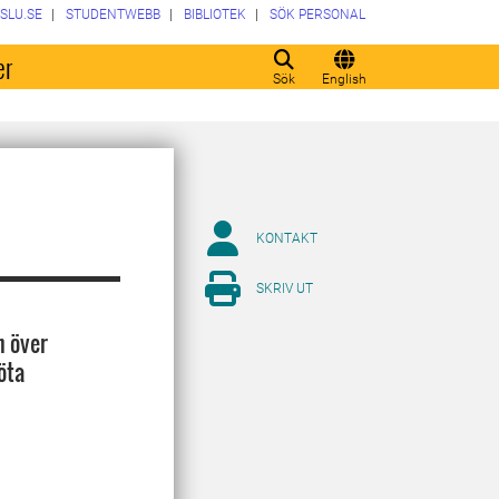
SLU.SE
STUDENTWEBB
BIBLIOTEK
SÖK PERSONAL
er
Sök
English
KONTAKT
SKRIV UT
n över
öta