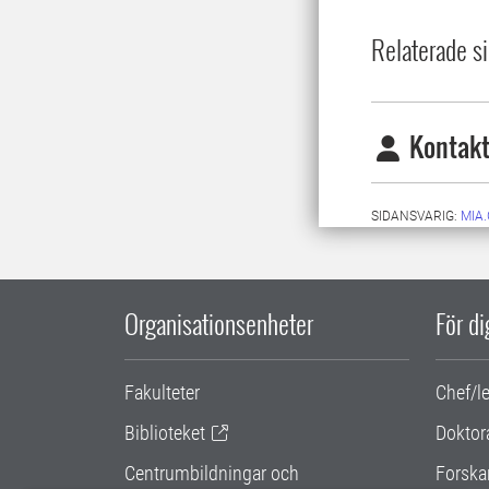
Relaterade si
Kontakt
SIDANSVARIG:
MIA
Organisationsenheter
För d
Fakulteter
Chef/l
Biblioteket
Doktor
Centrumbildningar och
Forska