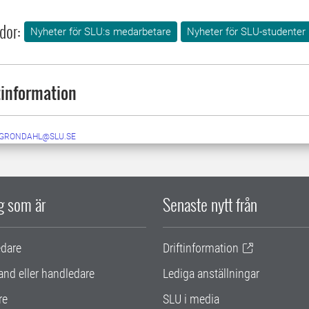
dor:
Nyheter för SLU:s medarbetare
Nyheter för SLU-studenter
information
.GRONDAHL@SLU.SE
ig som är
Senaste nytt från
edare
Driftinformation
and eller handledare
Lediga anställningar
re
SLU i media