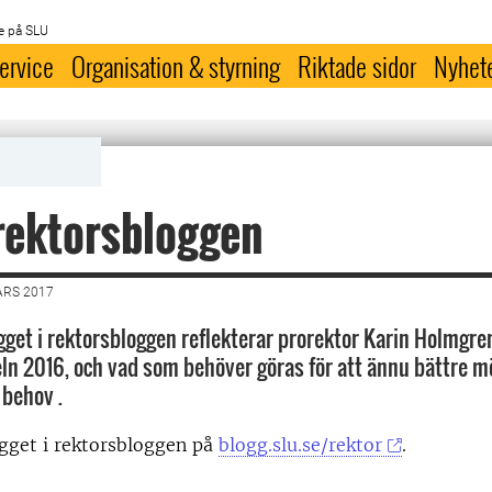
e på SLU
ervice
Organisation & styrning
Riktade sidor
Nyhet
 rektorsbloggen
ARS 2017
ägget i rektorsbloggen reflekterar prorektor Karin Holmgre
n 2016, och vad som behöver göras för att ännu bättre m
behov .
gget i rektorsbloggen på
blogg.slu.se/rektor
.