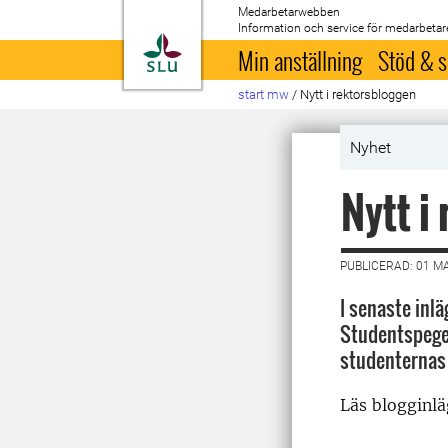
Medarbetarwebben
Information och service för medarbetar
Till startsida
Min anställning
Stöd & s
start mw
/
Nytt i rektorsbloggen
Nyhet
Nytt i
PUBLICERAD: 01 M
I senaste inl
Studentspegel
studenternas 
Läs blogginlä