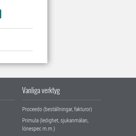
Vanliga verktyg
Proceedo (beställningar, fakturor)
Primula (ledighet, sjukanmälan,
lönespec m.m.)