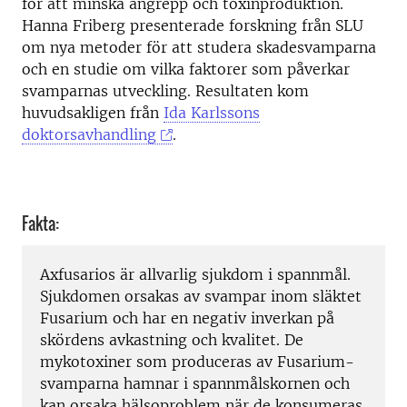
för att minska angrepp och toxinproduktion.
Hanna Friberg presenterade forskning från SLU
om nya metoder för att studera skadesvamparna
och en studie om vilka faktorer som påverkar
svamparnas utveckling. Resultaten kom
huvudsakligen från
Ida Karlssons
doktorsavhandling
.
Fakta:
Axfusarios är allvarlig sjukdom i spannmål.
Sjukdomen orsakas av svampar inom släktet
Fusarium och har en negativ inverkan på
skördens avkastning och kvalitet. De
mykotoxiner som produceras av Fusarium-
svamparna hamnar i spannmålskornen och
kan orsaka hälsoproblem när de konsumeras