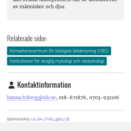
av människor och djur.
Relaterade sidor:
Kompetenscentrum för biologisk bekämpning (CBC)
Institutionen för skoglig mykologi och växtpatologi
Kontaktinformation
hanna.friberg@slu.se
, 018-671876, 0703-931106
SIDANSVARIG:
CAJSA.LITHELL@SLU.SE