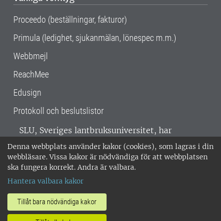
Proceedo (beställningar, fakturor)
Primula (ledighet, sjukanmälan, lönespec m.m.)
Webbmejl
ReachMee
Edusign
Protokoll och beslutslistor
SLU, Sveriges lantbruksuniversitet, har
verksamhet över hela Sverige. Huvudorter är
Denna webbplats använder kakor (cookies), som lagras i din
Alnarp, Uppsala och Umeå.
SLU är
webbläsare. Vissa kakor är nödvändiga för att webbplatsen
miljöcertifierat enligt ISO 14001. •
Telefon:
ska fungera korrekt. Andra är valbara.
018-67 10 00 • Org nr: 202100-2817 •
Om
Hantera valbara kakor
medarbetarwebben
•
SLU:s fakturaadress
•
Om SLU:s webbplatser
•
Vid KRIS
Tillåt bara nödvändiga kakor
•
Hantera kakor
•
Behandling av