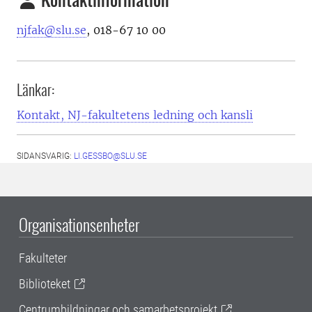
njfak@slu.se
, 018-67 10 00
Länkar:
Kontakt, NJ-fakultetens ledning och kansli
SIDANSVARIG:
LI.GESSBO@SLU.SE
Organisationsenheter
Fakulteter
Biblioteket
Centrumbildningar och samarbetsprojekt