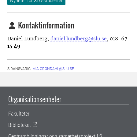
Nyheter för SLU-studenter
Kontaktinformation
Daniel Lundberg,
daniel.lundberg@slu.se
, 018-67
15 49
SIDANSVARIG:
MIA.GRONDAHL@SLU.SE
Organisationsenheter
Fakulteter
Biblioteket
Centrumbildningar och samarbetsprojekt