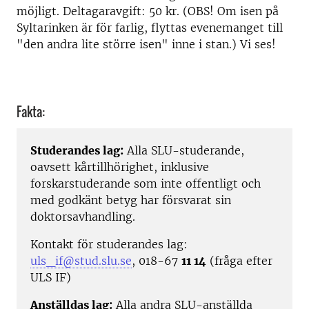
möjligt. Deltagaravgift: 50 kr. (OBS! Om isen på
Syltarinken är för farlig, flyttas evenemanget till
"den andra lite större isen" inne i stan.) Vi ses!
Fakta:
Studerandes lag:
Alla SLU-studerande,
oavsett kårtillhörighet, inklusive
forskarstuderande som inte offentligt och
med godkänt betyg har försvarat sin
doktorsavhandling.
Kontakt för studerandes lag:
uls_if@stud.slu.se
, 018-67
11 14
(fråga efter
ULS IF)
Anställdas lag:
Alla andra SLU-anställda