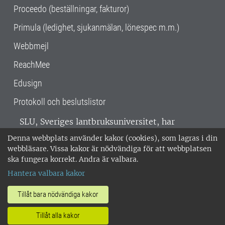
Proceedo (beställningar, fakturor)
Primula (ledighet, sjukanmälan, lönespec m.m.)
Webbmejl
ReachMee
Edusign
Protokoll och beslutslistor
SLU, Sveriges lantbruksuniversitet, har
verksamhet över hela Sverige. Huvudorter är
Denna webbplats använder kakor (cookies), som lagras i din
Alnarp, Uppsala och Umeå.
SLU är
webbläsare. Vissa kakor är nödvändiga för att webbplatsen
miljöcertifierat enligt ISO 14001. •
Telefon:
ska fungera korrekt. Andra är valbara.
018-67 10 00 • Org nr: 202100-2817 •
Om
Hantera valbara kakor
medarbetarwebben
•
SLU:s fakturaadress
•
Om SLU:s webbplatser
•
Vid KRIS
Tillåt bara nödvändiga kakor
•
Hantera kakor
•
Behandling av
Tillåt alla kakor
personuppgifter