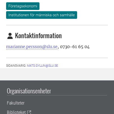
Företagsekonomi
Institutionen för människa och samhälle
Kontaktinformation
marianne.persson@slu.se
, 0730-61 65 04
SIDANSVARIG:
MATS.GYLLIN@SLU.SE
Organisationsenheter
Fakulteter
Biblioteket