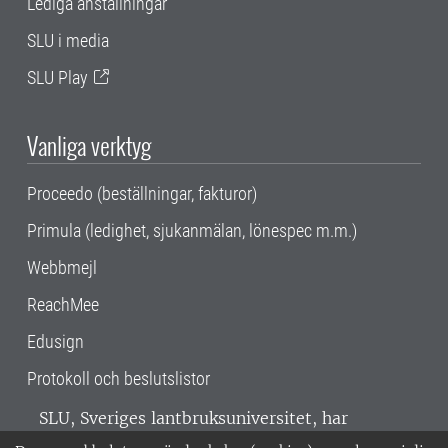
Lediga anställningar
SLU i media
SLU Play
Vanliga verktyg
Proceedo (beställningar, fakturor)
Primula (ledighet, sjukanmälan, lönespec m.m.)
Webbmejl
ReachMee
Edusign
Protokoll och beslutslistor
SLU, Sveriges lantbruksuniversitet, har
verksamhet över hela Sverige. Huvudorter är