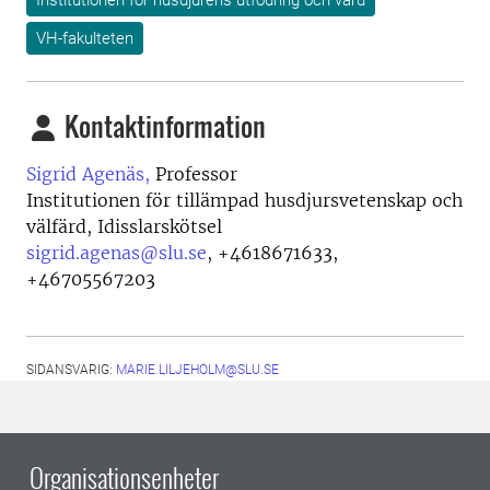
Institutionen för husdjurens utfodring och vård
VH-fakulteten
Kontaktinformation
Sigrid Agenäs,
Professor
Institutionen för tillämpad husdjursvetenskap och
välfärd, Idisslarskötsel
sigrid.agenas@slu.se
,
+4618671633,
+46705567203
SIDANSVARIG:
MARIE.LILJEHOLM@SLU.SE
Organisationsenheter