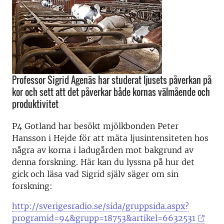
Professor Sigrid Agenäs har studerat ljusets påverkan på
kor och sett att det påverkar både kornas välmående och
produktivitet
P4 Gotland har besökt mjölkbonden Peter
Hansson i Hejde för att mäta ljusintensiteten hos
några av korna i ladugården mot bakgrund av
denna forskning. Här kan du lyssna på hur det
gick och läsa vad Sigrid själv säger om sin
forskning:
http://sverigesradio.se/sida/gruppsida.aspx?
programid=94&grupp=18753&artikel=6632531