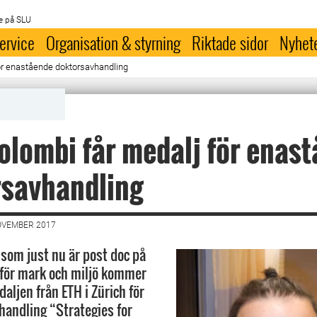
e på SLU
ervice
Organisation & styrning
Riktade sidor
Nyhet
ör enastående doktorsavhandling
olombi får medalj för enas
rsavhandling
OVEMBER 2017
 som just nu är post doc på
 för mark och miljö kommer
aljen från ETH i Zürich för
handling “Strategies for