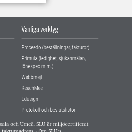
Vanliga verktyg
Proceedo (beställningar, fakturor)
Primula (ledighet, sjukanmälan,
lönespec m.m.)
Webbmejl
ReachMee
Edusign
Protokoll och beslutslistor
ppsala och Umeå.
SLU är miljöcertifierat
 fakturaadress
•
Om SLU:s