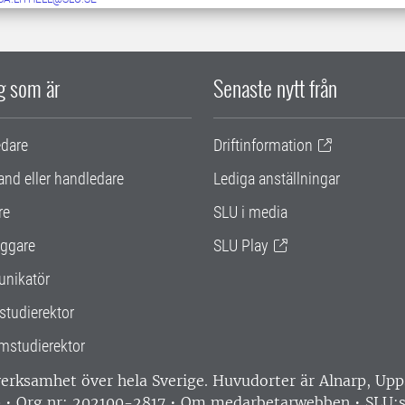
ig som är
Senaste nytt från
edare
Driftinformation
and eller handledare
Lediga anställningar
re
SLU i media
ggare
SLU Play
nikatör
studierektor
mstudierektor
 verksamhet över hela Sverige. Huvudorter är Alnarp, U
0 • Org nr: 202100-2817 •
Om medarbetarwebben
•
SLU:s