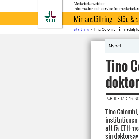
Medarbetarwebben
Information och service för medarbetar
Till startsida
Min anställning
Stöd & s
start mw
/
Tino Colombi får medalj f
Nyhet
Tino C
dokto
PUBLICERAD: 16 N
Tino Colombi,
institutionen
att få ETH-med
sin doktorsav