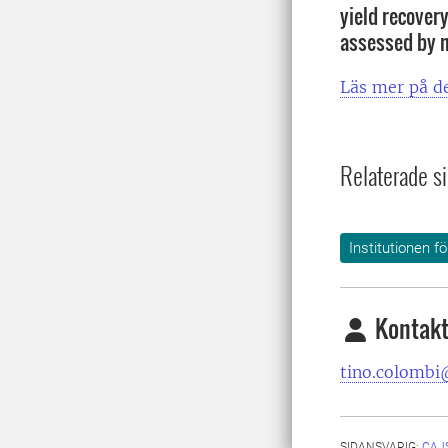
yield recovery
assessed by m
Läs mer på de
Relaterade si
Institutionen f
Kontakt
tino.colombi
SIDANSVARIG:
CAJ