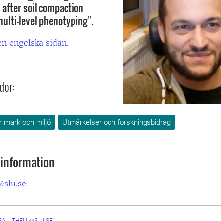
 after soil compaction
ulti-level phenotyping”.
n engelska sidan.
dor:
ör mark och miljö
Utmärkelser och forskningsbidrag
information
@slu.se
SA.LITHELL@SLU.SE