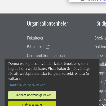
Organisationsenheter
För d
Fakulteter
Chef/l
Biblioteket
Doktor
Centrumbildningar och
Forska
samarbetsprojekt
Denna webbplats använder kakor (cookies), som
Handlä
lagras i din webbläsare. Vissa kakor är nödvändiga
Gemensamma verksamhetsstödet
Kommu
för att webbplatsen ska fungera korrekt. Andra är
valbara.
SLU Holding
Lärare/
Hantera valbara kakor
Progra
Tillåt bara nödvändiga kakor
SLU, Sveriges lantbruksuniversitet, har
enligt ISO 14001. •
Telefon: 018-67 10 0
Tillåt alla kakor