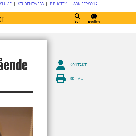
SLU.SE
STUDENTWEBB
BIBLIOTEK
SÖK PERSONAL
er
Sök
English
tående
KONTAKT
SKRIV UT