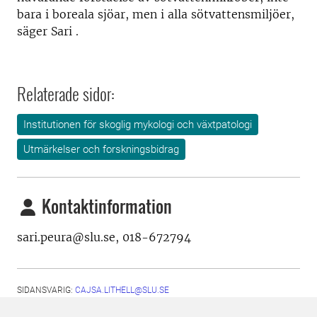
bara i boreala sjöar, men i alla sötvattensmiljöer,
säger Sari
.
Relaterade sidor:
Institutionen för skoglig mykologi och växtpatologi
Utmärkelser och forskningsbidrag
Kontaktinformation
sari.peura@slu.se,
018-672794
SIDANSVARIG:
CAJSA.LITHELL@SLU.SE