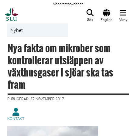
Medarbetarwebben
Till startsida
Sök
English
Meny
Nyhet
Nya fakta om mikrober som
kontrollerar utsläppen av
växthusgaser i sjöar ska tas
fram
PUBLICERAD: 27 NOVEMBER 2017
KONTAKT