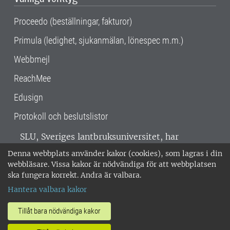
Proceedo (beställningar, fakturor)
Primula (ledighet, sjukanmälan, lönespec m.m.)
Webbmejl
ReachMee
Edusign
Protokoll och beslutslistor
SLU, Sveriges lantbruksuniversitet, har
verksamhet över hela Sverige. Huvudorter är
Denna webbplats använder kakor (cookies), som lagras i din
Alnarp, Uppsala och Umeå.
SLU är
webbläsare. Vissa kakor är nödvändiga för att webbplatsen
miljöcertifierat enligt ISO 14001. •
Telefon:
ska fungera korrekt. Andra är valbara.
018-67 10 00 • Org nr: 202100-2817 •
Om
Hantera valbara kakor
medarbetarwebben
•
SLU:s fakturaadress
•
Om SLU:s webbplatser
•
Vid KRIS
Tillåt bara nödvändiga kakor
•
Hantera kakor
•
Behandling av