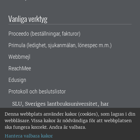
Vanliga verktyg
Proceedo (beställningar, fakturor)
Primula (ledighet, sjukanmälan, lönespec m.m.)
Webbmejl
ReachMee
Edusign
Protokoll och beslutslistor
SLU, Sveriges lantbruksuniversitet, har
verksamhet över hela Sverige. Huvudorter är
Denna webbplats använder kakor (cookies), som lagras i din
Alnarp, Uppsala och Umeå.
SLU är
webbläsare. Vissa kakor är nödvändiga för att webbplatsen
miljöcertifierat enligt ISO 14001. •
Telefon:
ska fungera korrekt. Andra är valbara.
018-67 10 00 • Org nr: 202100-2817 •
Om
Hantera valbara kakor