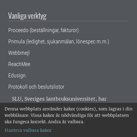
Vanliga verktyg
Proceedo (beställningar, fakturor)
Primula (ledighet, sjukanmälan, lönespec m.m.)
Webbmejl
ReachMee
Edusign
Protokoll och beslutslistor
SLU, Sveriges lantbruksuniversitet, har
verksamhet över hela Sverige. Huvudorter är
Denna webbplats använder kakor (cookies), som lagras i din
Alnarp, Uppsala och Umeå.
SLU är
webbläsare. Vissa kakor är nödvändiga för att webbplatsen
miljöcertifierat enligt ISO 14001. •
Telefon:
ska fungera korrekt. Andra är valbara.
018-67 10 00 • Org nr: 202100-2817 •
Om
Hantera valbara kakor
medarbetarwebben
•
SLU:s fakturaadress
•