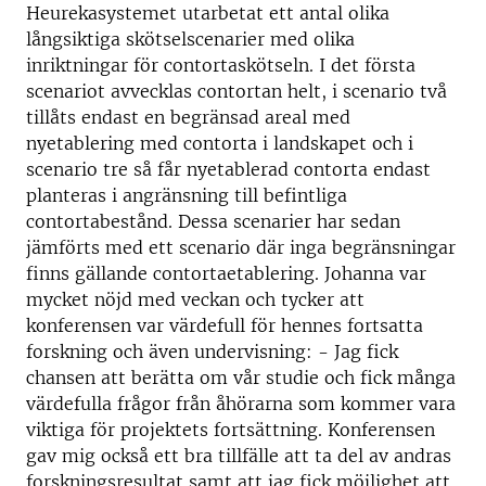
Heurekasystemet utarbetat ett antal olika
långsiktiga skötselscenarier med olika
inriktningar för contortaskötseln. I det första
scenariot avvecklas contortan helt, i scenario två
tillåts endast en begränsad areal med
nyetablering med contorta i landskapet och i
scenario tre så får nyetablerad contorta endast
planteras i angränsning till befintliga
contortabestånd. Dessa scenarier har sedan
jämförts med ett scenario där inga begränsningar
finns gällande contortaetablering. Johanna var
mycket nöjd med veckan och tycker att
konferensen var värdefull för hennes fortsatta
forskning och även undervisning: - Jag fick
chansen att berätta om vår studie och fick många
värdefulla frågor från åhörarna som kommer vara
viktiga för projektets fortsättning. Konferensen
gav mig också ett bra tillfälle att ta del av andras
forskningsresultat samt att jag fick möjlighet att