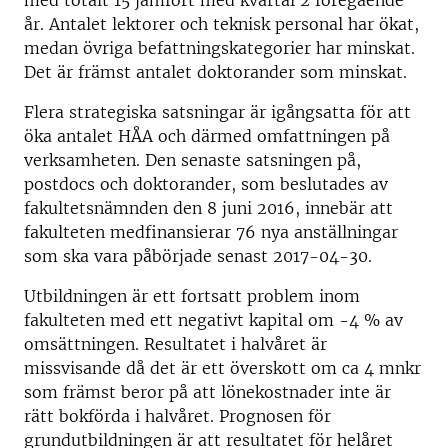
med totalt 15 jämfört med kvartal 2 föregående
år. Antalet lektorer och teknisk personal har ökat,
medan övriga befattningskategorier har minskat.
Det är främst antalet doktorander som minskat.
Flera strategiska satsningar är igångsatta för att
öka antalet HÅA och därmed omfattningen på
verksamheten. Den senaste satsningen på,
postdocs och doktorander, som beslutades av
fakultetsnämnden den 8 juni 2016, innebär att
fakulteten medfinansierar 76 nya anställningar
som ska vara påbörjade senast 2017-04-30.
Utbildningen är ett fortsatt problem inom
fakulteten med ett negativt kapital om -4 % av
omsättningen. Resultatet i halvåret är
missvisande då det är ett överskott om ca 4 mnkr
som främst beror på att lönekostnader inte är
rätt bokförda i halvåret. Prognosen för
grundutbildningen är att resultatet för helåret