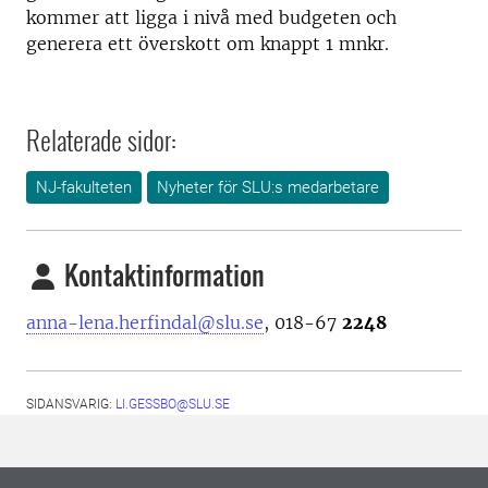
kommer att ligga i nivå med budgeten och
generera ett överskott om knappt 1 mnkr.
Relaterade sidor:
NJ-fakulteten
Nyheter för SLU:s medarbetare
Kontaktinformation
anna-lena.herfindal@slu.se
, 018-67
2248
SIDANSVARIG:
LI.GESSBO@SLU.SE