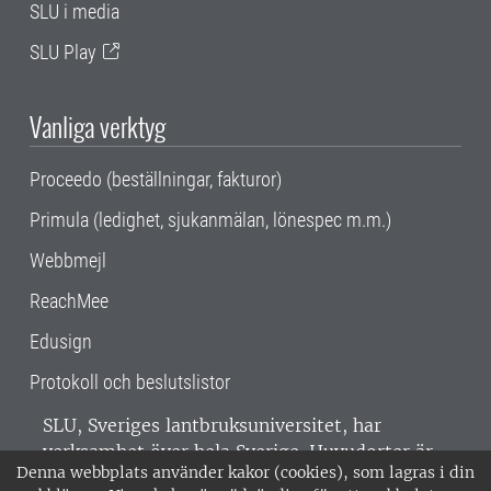
SLU i media
SLU Play
Vanliga verktyg
Proceedo (beställningar, fakturor)
Primula (ledighet, sjukanmälan, lönespec m.m.)
Webbmejl
ReachMee
Edusign
Protokoll och beslutslistor
SLU, Sveriges lantbruksuniversitet, har
verksamhet över hela Sverige. Huvudorter är
Denna webbplats använder kakor (cookies), som lagras i din
Alnarp, Uppsala och Umeå.
SLU är