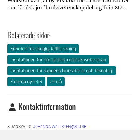
Wallsten och Jenny Viklund från institutionen för
norrländsk jordbruksvetenskap deltog från SLU.
Relaterade sidor:
Enheten för skoglig fältforskning
Institutionen för norrländsk jordbruksvetenskap
Institutionen för skogens biomaterial och teknologi
Externa nyheter
Umeå
Kontaktinformation
SIDANSVARIG:
JOHANNA.WALLSTEN@SLU.SE