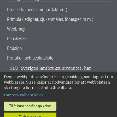
Proceedo (beställningar, fakturor)
Primula (ledighet, sjukanmälan, lönespec m.m.)
Webbmejl
ReachMee
Edusign
Protokoll och beslutslistor
SLU, Sveriges lantbruksuniversitet, har
verksamhet över hela Sverige. Huvudorter är
Denna webbplats använder kakor (cookies), som lagras i din
Alnarp, Uppsala och Umeå.
SLU är
webbläsare. Vissa kakor är nödvändiga för att webbplatsen
miljöcertifierat enligt ISO 14001. •
Telefon:
ska fungera korrekt. Andra är valbara.
018-67 10 00 • Org nr: 202100-2817 •
Om
Hantera valbara kakor
medarbetarwebben
•
SLU:s fakturaadress
•
Om SLU:s webbplatser
•
Vid KRIS
Tillåt bara nödvändiga kakor
•
Hantera kakor
•
Behandling av