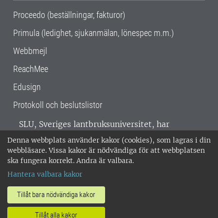
Proceedo (beställningar, fakturor)
Primula (ledighet, sjukanmälan, lönespec m.m.)
Webbmejl
ReachMee
Edusign
Protokoll och beslutslistor
SLU, Sveriges lantbruksuniversitet, har
verksamhet över hela Sverige. Huvudorter är
Denna webbplats använder kakor (cookies), som lagras i din
Alnarp, Uppsala och Umeå.
SLU är
webbläsare. Vissa kakor är nödvändiga för att webbplatsen
miljöcertifierat enligt ISO 14001. •
Telefon:
ska fungera korrekt. Andra är valbara.
018-67 10 00 • Org nr: 202100-2817 •
Om
Hantera valbara kakor
medarbetarwebben
•
SLU:s fakturaadress
•
Om SLU:s webbplatser
•
Vid KRIS
Tillåt bara nödvändiga kakor
•
Hantera kakor
•
Behandling av
Tillåt alla kakor
personuppgifter