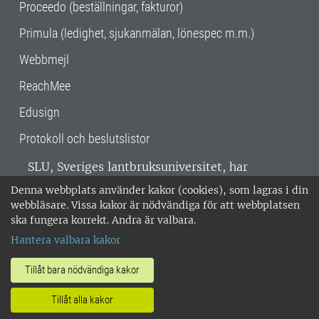
Proceedo (beställningar, fakturor)
Primula (ledighet, sjukanmälan, lönespec m.m.)
Webbmejl
ReachMee
Edusign
Protokoll och beslutslistor
SLU, Sveriges lantbruksuniversitet, har
verksamhet över hela Sverige. Huvudorter är
Denna webbplats använder kakor (cookies), som lagras i din
Alnarp, Uppsala och Umeå.
SLU är
webbläsare. Vissa kakor är nödvändiga för att webbplatsen
miljöcertifierat enligt ISO 14001. •
Telefon:
ska fungera korrekt. Andra är valbara.
018-67 10 00 • Org nr: 202100-2817 •
Om
Hantera valbara kakor
medarbetarwebben
•
SLU:s fakturaadress
•
Om SLU:s webbplatser
•
Vid KRIS
Tillåt bara nödvändiga kakor
•
Hantera kakor
•
Behandling av
Tillåt alla kakor
personuppgifter