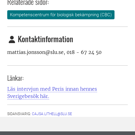
Relaterade sidor:
Kompetenscentrum för biologisk bekämpning (CBC)
Kontaktinformation
mattias.jonsson@slu.se, 018 - 67 24 50
Länkar:
Läs intervjun med Peris innan hennes
Sverigebesök här.
SIDANSVARIG:
CAJSA.LITHELL@SLU.SE