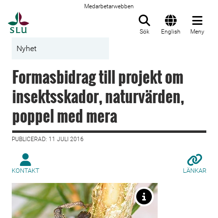
Medarbetarwebben
Till startsida
Sök
English
Meny
Nyhet
Formasbidrag till projekt om
insektsskador, naturvärden,
poppel med mera
PUBLICERAD: 11 JULI 2016
KONTAKT
LÄNKAR