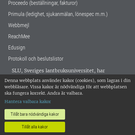
Proceedo (beställningar, fakturor)
Primula (ledighet, sjukanmälan, lönespec m.m.)
Webbmejl
ReachMee
Edusign
Protokoll och beslutslistor
SLU, Sveriges lantbruksuniversitet, har
verksamhet över hela Sverige. Huvudorter är
Denna webbplats använder kakor (cookies), som lagras i din
Alnarp, Uppsala och Umeå.
SLU är
webbläsare. Vissa kakor är nödvändiga för att webbplatsen
miljöcertifierat enligt ISO 14001. •
Telefon:
ska fungera korrekt. Andra är valbara.
018-67 10 00 • Org nr: 202100-2817 •
Om
Hantera valbara kakor
medarbetarwebben
•
SLU:s fakturaadress
•
Om SLU:s webbplatser
•
Vid KRIS
Tillåt bara nödvändiga kakor
•
Hantera kakor
•
Behandling av
Tillåt alla kakor
personuppgifter