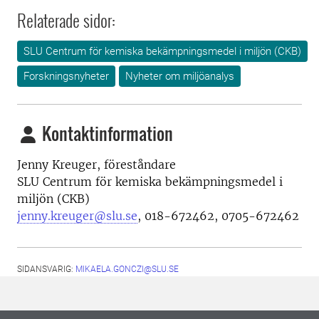
Relaterade sidor:
SLU Centrum för kemiska bekämpningsmedel i miljön (CKB)
Forskningsnyheter
Nyheter om miljöanalys
Kontaktinformation
Jenny Kreuger, föreståndare
SLU Centrum för kemiska bekämpningsmedel i
miljön (CKB)
jenny.kreuger@slu.se
, 018-672462, 0705-672462
SIDANSVARIG:
MIKAELA.GONCZI@SLU.SE