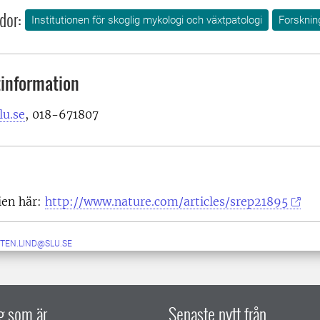
dor:
Institutionen för skoglig mykologi och växtpatologi
Forsknin
information
lu.se
, 018-671807
ien här:
http://www.nature.com/articles/srep21895
TEN.LIND@SLU.SE
ig som är
Senaste nytt från