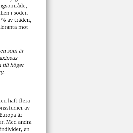
ingsområde,
alien i söder.
0 % av träden,
oleranta mot
pen som är
raxineus
till höger
y.
n haft flera
onsstudier av
 Europa är
ur. Med andra
individer, en