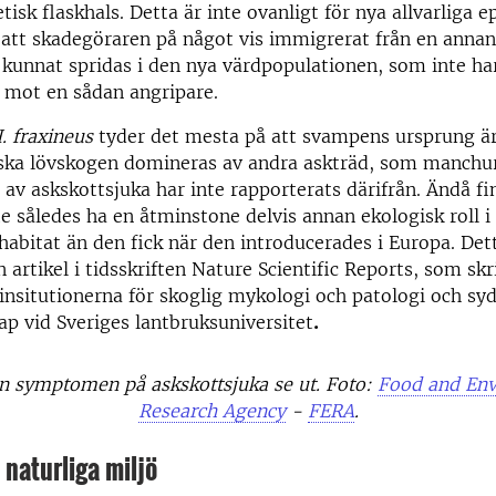
tisk flaskhals. Detta är inte ovanligt för nya allvarliga 
 att skadegöraren på något vis immigrerat från en annan
kunnat spridas i den nya värdpopulationen, som inte ha
 mot en sådan angripare.
. fraxineus
tyder det mesta på att svampens ursprung är
iska lövskogen domineras av andra askträd, som manchu
 av askskottsjuka har inte rapporterats därifrån. Ändå 
e således ha en åtminstone delvis annan ekologisk roll i 
habitat än den fick när den introducerades i Europa. De
 artikel i tidsskriften Nature Scientific Reports, som skr
 insitutionerna för skoglig mykologi och patologi och sy
p vid Sveriges lantbruksuniversitet
.
an symptomen på askskottsjuka se ut. Foto:
Food and En
Research Agency
-
FERA
.
n naturliga miljö