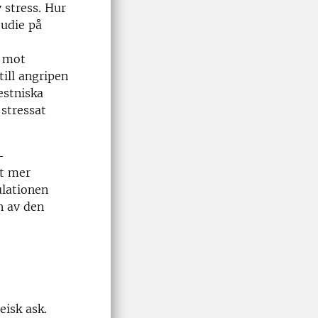
 stress. Hur
tudie på
k mot
ill angripen
estniska
 stressat
-
gt mer
ulationen
n av den
isk ask.