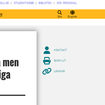
SLU.SE
STUDENTWEBB
BIBLIOTEK
SÖK PERSONAL
er
Sök
English
KONTAKT
a men
SKRIV UT
iga
LÄNKAR