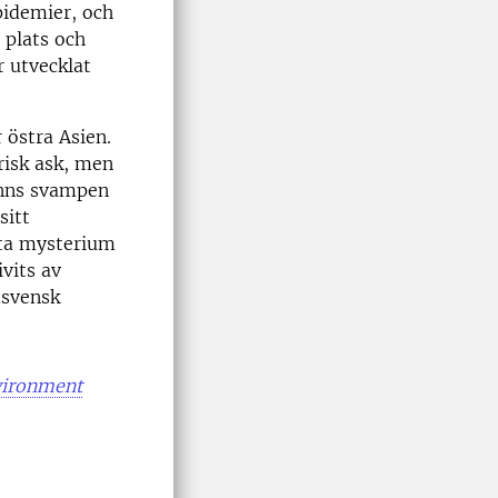
epidemier, och
 plats och
r utvecklat
 östra Asien.
risk ask, men
finns svampen
sitt
tta mysterium
ivits av
dsvensk
vironment