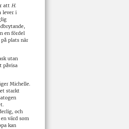
r att
H.
 lever i
lig
nedbrytande,
en en fördel
på plats när
ask utan
t påvisa
äger Michelle.
et starkt
-patogen
t.
derlig, och
r en värd som
opa kan