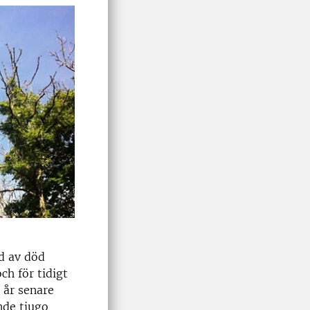
d av död
ch för tidigt
 år senare
nde tjugo