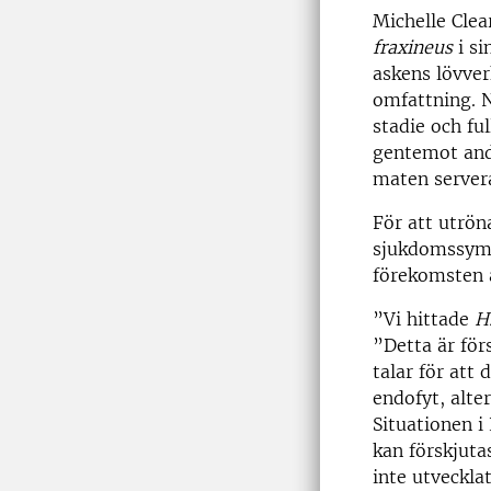
Michelle Clea
fraxineus
i si
askens lövver
omfattning. N
stadie och fu
gentemot andr
maten server
För att utrön
sjukdomssymp
förekomsten
”Vi hittade
H
”Detta är för
talar för att
endofyt, alte
Situationen i
kan förskjut
inte utveckla