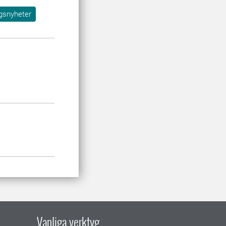
gsnyheter
Vanliga verktyg