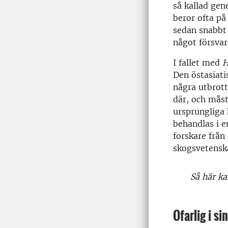
så kallad gene
beror ofta på
sedan snabbt 
något försvar
I fallet med
H
Den östasiat
några utbrott
där, och måst
ursprungliga 
behandlas i en
forskare från
skogsvetenska
Så här k
Ofarlig i si