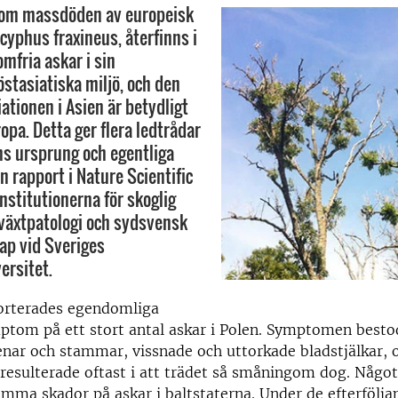
om massdöden av europeisk
yphus fraxineus, återfinns i
mfria askar i sin
östasiatiska miljö, och den
ationen i Asien är betydligt
ropa. Detta ger flera ledtrådar
ns ursprung och egentliga
en rapport i Nature Scientific
nstitutionerna för skoglig
växtpatologi och sydsvensk
ap vid Sveriges
ersitet.
orterades egendomliga
tom på ett stort antal askar i Polen. Symptomen besto
nar och stammar, vissnade och uttorkade bladstjälkar, o
e resulterade oftast i att trädet så småningom dog. Något
mma skador på askar i baltstaterna. Under de efterfölja