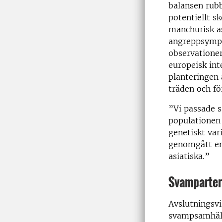
balansen rubb
potentiellt s
manchurisk as
angreppsympt
observationer
europeisk int
planteringen 
träden och fö
”Vi passade s
populationen 
genetiskt var
genomgått en 
asiatiska.”
Svamparter
Avslutningsv
svampsamhälle