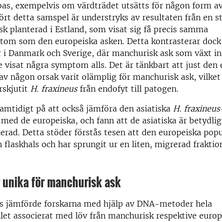
as, exempelvis om värdträdet utsätts för någon form av
kört detta samspel är understryks av resultaten från en s
k planterad i Estland, som visat sig få precis samma
om som den europeiska asken. Detta kontrasterar doc
 i Danmark och Sverige, där manchurisk ask som växt int
e visat några symptom alls. Det är tänkbart att just den 
av någon orsak varit olämplig för manchurisk ask, vilket
rskjutit
H. fraxineus
från endofyt till patogen.
amtidigt på att också jämföra den asiatiska
H. fraxineus
med de europeiska, och fann att de asiatiska är betydli
ierad. Detta stöder förstås tesen att den europeiska pop
flaskhals och har sprungit ur en liten, migrerad fraktio
 unika för manchurisk ask
is jämförde forskarna med hjälp av DNA-metoder hela
t associerat med löv från manchurisk respektive europe