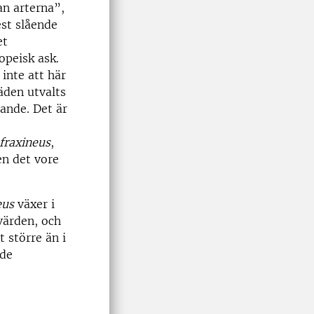
an arterna”,
est slående
et
opeisk ask.
 inte att här
äden utvalts
ande. Det är
 fraxineus
,
en det vore
eus
växer i
värden, och
 större än i
nde