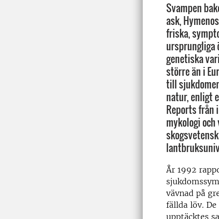
Svampen bak
ask, Hymenosc
friska, sympto
ursprungliga 
genetiska vari
större än i Eu
till sjukdome
natur, enligt 
Reports från i
mykologi och 
skogsvetensk
lantbruksuniv
År 1992 rapp
sjukdomssymp
vävnad på gre
fällda löv. D
upptäcktes sa