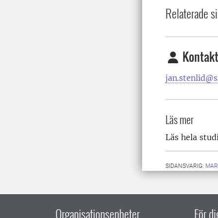
Relaterade si
Kontakt
jan.stenlid@s
Läs mer
Läs hela stud
SIDANSVARIG:
MAR
Organisationsenheter
För d