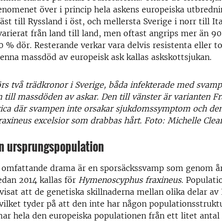
enomenet över i princip hela askens europeiska utbredn
väst till Ryssland i öst, och mellersta Sverige i norr till It
varierat från land till land, men oftast angrips mer än 9
 % dör. Resterande verkar vara delvis resistenta eller t
enna massdöd av europeisk ask kallas askskottsjukan.
rs två trädkronor i Sverige, båda infekterade med svam
 till massdöden av askar. Den till vänster är varianten F
ca där svampen inte orsakar sjukdomssymptom och den 
raxineus excelsior som drabbas hårt. Foto: Michelle Clear
en ursprungspopulation
a omfattande drama är en sporsäckssvamp som genom åre
dan 2014 kallas för
Hymenoscyphus fraxineus
. Populati
isat att de genetiska skillnaderna mellan olika delar av
ilket tyder på att den inte har någon populationsstrukt
r hela den europeiska populationen från ett litet antal 