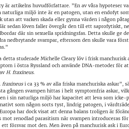
ry är artikelns huvudförfattare. ”En av våra hypoteser va
n naturliga miljö inte är en patogen, utan en endofyt som
k utan att varken skada eller gynna värden i någon påtag
är sedan löven faller övergår den till ett saprofytiskt, 
llbordar där sin sexuella spridningsfas. Detta skulle ge d
a nedbrytande svampar, eftersom den skulle vara först 
as.”
a detta studerade Michelle Cleary löv i frisk manchurisk 
tom i östra Ryssland och använde DNA-metoder för at
 av
H. fraxineus
.
. fraxineus
i ca 33 % av alla friska manchuriska askar”, s
sta gången svampen hittas i helt symptomfria askar, vilk
 den i sin naturliga miljö har kapacitet att leva som icke
rnativt som någon sorts tyst, lindrig patogen, i värdträde
 Europa har dock visat att denna balans troligen är förän
as mot renodlad parasitism när svampen introduceras fö
t ett försvar mot den. Men även på manchurisk ask i Eur