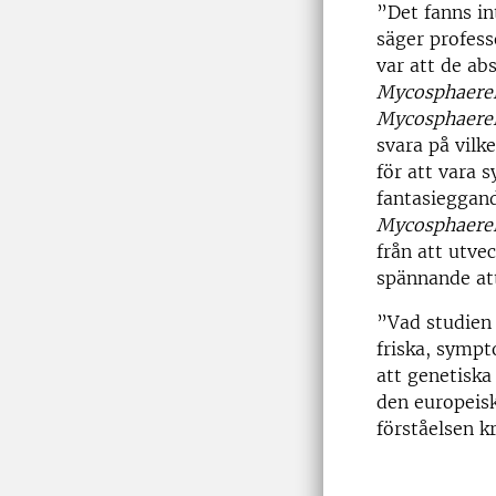
”Det fanns in
säger profess
var att de ab
Mycosphaerel
Mycosphaerel
svara på vilk
för att vara 
fantasieggand
Mycosphaerel
från att utve
spännande at
”Vad studien 
friska, sympt
att genetiska
den europeisk
förståelsen k