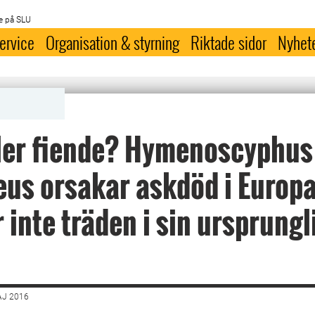
e på SLU
ervice
Organisation & styrning
Riktade sidor
Nyhet
ler fiende? Hymenoscyphus
eus orsakar askdöd i Europ
 inte träden i sin ursprungl
AJ 2016