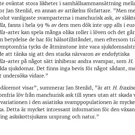
te oväntat stora likheter i samhällsammansättning mell
or Jan Stenlid, en annan av artikelns författare. ”Men m
solut vanligaste svamparterna i manchurisk ask, av släkt
la
, fanns i hela 99 % av dem men dök inte upp alls i eur
la-
arter kan spela många olika roller i löven och det går
en betydelse de har för hälsotillståndet, men eftersom tr
symptomfria tycks de åtminstone inte vara sjukdomsalstr
e att tänka sig att den starka närvaron av endofytiska
la-
arter på något sätt inhiberar andra svampar, som
H.
ckla sjukdomar. Det finns inga bevis för något sådant, m
t undersöka vidare.”
däremot visar”, summerar Jan Stenlid, ”är att
H. fraxin
omfria löv från manchurisk ask till synes utan att skada 
 variationen i den asiatiska svamppopulationen är mycket
a. Detta är mycket intressant information för den växa
ring askskottsjukans ursprung och natur.”