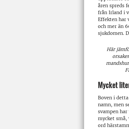
åren spreds f
från Irland i 
Effekten har 
och mer än 60
sjukdomen. D
Här jämfö
orsaken
mandshuri
F
Mycket lit
Boven i dett
namn, men se
svampen har v
mycket små, v
ord härstamma