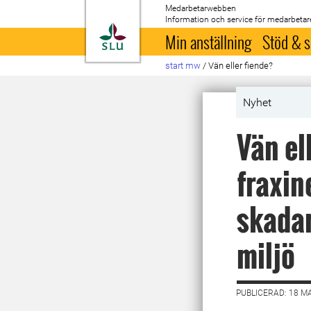
Medarbetarwebben
Information och service för medarbetar
Till startsida
Min anställning
Stöd & s
start mw
/
Vän eller fiende?
Nyhet
Vän el
fraxin
skadar
miljö
PUBLICERAD: 18 M