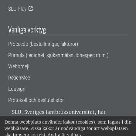
SLU Play
Vanliga verktyg
Proceedo (beställningar, fakturor)
Primula (ledighet, sjukanmälan, lönespec m.m.)
Webbmejl
ReachMee
Edusign
Protokoll och beslutslistor
SLU, Sveriges lantbruksuniversitet, har
verksamhet över hela Sverige. Huvudorter är
Denna webbplats använder kakor (cookies), som lagras i din
Alnarp, Uppsala och Umeå.
SLU är
webbläsare. Vissa kakor är nödvändiga för att webbplatsen
miljöcertifierat enligt ISO 14001. •
Telefon:
ska fungera korrekt. Andra är valbara.