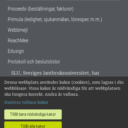
Proceedo (beställningar, fakturor)
Primula (ledighet, sjukanmälan, lönespec m.m.)
Webbmejl
ReachMee
Edusign
Protokoll och beslutslistor
SLU, Sveriges lantbruksuniversitet, har
verksamhet över hela Sverige. Huvudorter är
Denna webbplats använder kakor (cookies), som lagras i din
Alnarp, Uppsala och Umeå.
SLU är
webbläsare. Vissa kakor är nödvändiga för att webbplatsen
miljöcertifierat enligt ISO 14001. •
Telefon:
ska fungera korrekt. Andra är valbara.
018-67 10 00 • Org nr: 202100-2817 •
Om
Hantera valbara kakor
medarbetarwebben
•
SLU:s fakturaadress
•
Om SLU:s webbplatser
•
Vid KRIS
Tillåt bara nödvändiga kakor
•
Hantera kakor
•
Behandling av
Tillåt alla kakor
personuppgifter