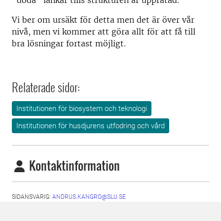
"döda" länkar tills strukturen är upprätad.
Vi ber om ursäkt för detta men det är över vår
nivå, men vi kommer att göra allt för att få till
bra lösningar fortast möjligt.
Relaterade sidor:
Institutionen för biosystem och teknologi
Institutionen för husdjurens utfodring och vård
Kontaktinformation
SIDANSVARIG:
ANDRUS.KANGRO@SLU.SE