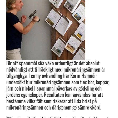
För att spannmål ska växa ordentligt är det absolut
nödvändigt att tillräckligt med mikronäringsämnen är
tillgängliga. I en ny avhandling har Karin Hamnér
undersökt hur mikronäringsämnen som t ex bor, koppar,
järn och nickel i spannmål påverkas av gödsling och
jordens egenskaper. Resultaten kan användas för att
bestämma vilka fält som riskerar att lida brist på
mikronäringsämnen och därigenom ge sämre skörd.