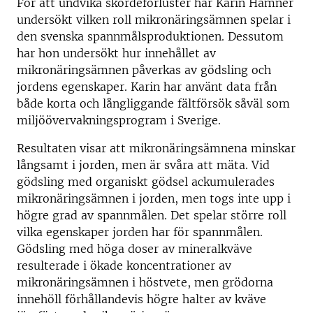
För att undvika skördeförluster har Karin Hamnér
undersökt vilken roll mikronäringsämnen spelar i
den svenska spannmålsproduktionen. Dessutom
har hon undersökt hur innehållet av
mikronäringsämnen påverkas av gödsling och
jordens egenskaper. Karin har använt data från
både korta och långliggande fältförsök såväl som
miljöövervakningsprogram i Sverige.
Resultaten visar att mikronäringsämnena minskar
långsamt i jorden, men är svåra att mäta. Vid
gödsling med organiskt gödsel ackumulerades
mikronäringsämnen i jorden, men togs inte upp i
högre grad av spannmålen. Det spelar större roll
vilka egenskaper jorden har för spannmålen.
Gödsling med höga doser av mineralkväve
resulterade i ökade koncentrationer av
mikronäringsämnen i höstvete, men grödorna
innehöll förhållandevis högre halter av kväve