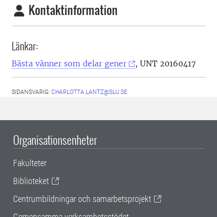
Kontaktinformation
Länkar:
Bästa vänner som delar gener
, UNT 20160417
SIDANSVARIG:
CHARLOTTA.LANTZ@SLU.SE
Organisationsenheter
Fakulteter
Biblioteket
Centrumbildningar och samarbetsprojekt
Gemensamma verksamhetsstödet