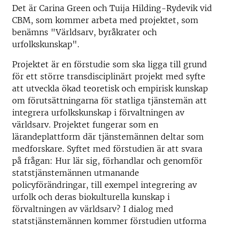
Det är Carina Green och Tuija Hilding-Rydevik vid
CBM, som kommer arbeta med projektet, som
benämns "Världsarv, byråkrater och
urfolkskunskap".
Projektet är en förstudie som ska ligga till grund
för ett större transdisciplinärt projekt med syfte
att utveckla ökad teoretisk och empirisk kunskap
om förutsättningarna för statliga tjänstemän att
integrera urfolkskunskap i förvaltningen av
världsarv. Projektet fungerar som en
lärandeplattform där tjänstemännen deltar som
medforskare. Syftet med förstudien är att svara
på frågan: Hur lär sig, förhandlar och genomför
statstjänstemännen utmanande
policyförändringar, till exempel integrering av
urfolk och deras biokulturella kunskap i
förvaltningen av världsarv? I dialog med
statstjänstemännen kommer förstudien utforma