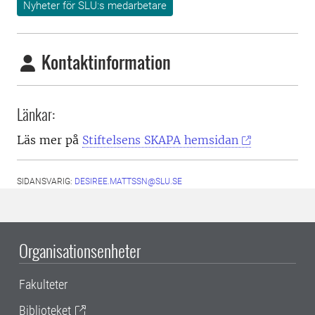
Nyheter för SLU:s medarbetare
Kontaktinformation
Länkar:
Läs mer på
Stiftelsens SKAPA hemsidan
SIDANSVARIG:
DESIREE.MATTSSN@SLU.SE
Organisationsenheter
Fakulteter
Biblioteket