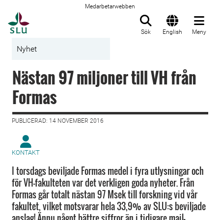
Medarbetarwebben
Till startsida
Sök
English
Meny
Nyhet
Nästan 97 miljoner till VH från
Formas
PUBLICERAD: 14 NOVEMBER 2016
KONTAKT
I torsdags beviljade Formas medel i fyra utlysningar och
för VH-fakulteten var det verkligen goda nyheter. Från
Formas går totalt nästan 97 Msek till forskning vid vår
fakultet, vilket motsvarar hela 33,9% av SLU:s beviljade
anslag! Ännu något bättre siffror än i tidigare mail-