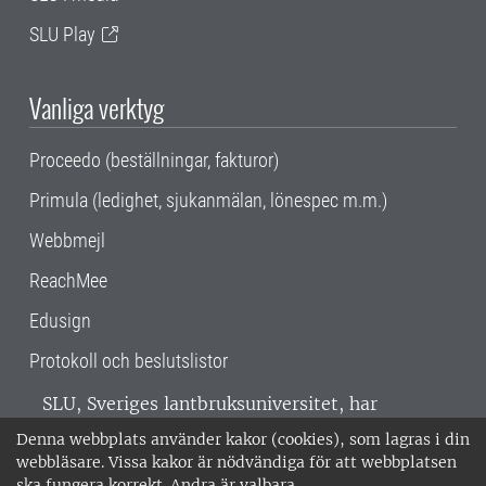
SLU Play
Vanliga verktyg
Proceedo (beställningar, fakturor)
Primula (ledighet, sjukanmälan, lönespec m.m.)
Webbmejl
ReachMee
Edusign
Protokoll och beslutslistor
SLU, Sveriges lantbruksuniversitet, har
verksamhet över hela Sverige. Huvudorter är
Denna webbplats använder kakor (cookies), som lagras i din
Alnarp, Uppsala och Umeå.
SLU är
webbläsare. Vissa kakor är nödvändiga för att webbplatsen
miljöcertifierat enligt ISO 14001. •
Telefon:
ska fungera korrekt. Andra är valbara.