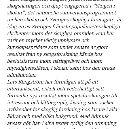
skogsnäringen och djupt engagerad i ”Skogen i
skolan”, det nationella samverkansprogrammet
mellan skolan och Sveriges skogliga företagare, är
idag en av Sveriges främsta populärvetenskapliga
skribenter inom det skogliga området. Han har
varit en mycket viktig upplysare och
kunskapsspridare som under senare år gjort
resultat från ny skogsforskning kända hos
beslutsfattare inom näringslivet och inom
myndighetssfären, i skolan samt hos den breda
allmänheten.
Lars Klingström har förmågan att på ett
eftertänksamt, enkelt och vederhäftigt sätt
förmedla nya resultat inom spetsforskningen till
intressant och lättbegriplig läsning som väcker
nyfikenhet för skoglig forskning hos läsare i alla
åldrar och med olika bakgrund. Med ödmjuk
ansats gör han i sina texter tydlig den utmaning