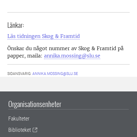
Länkar:
Läs tidningen Skog & Framtid
Önskar du något nummer av Skog & Framtid på
papper, maila:
annika.mossing@slu.se
SIDANSVARIG:
ANNIKA.MOSSING@SLU.SE
Organisationsenheter
Fakulteter
Biblioteket