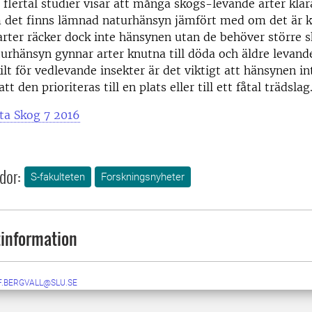
t flertal studier visar att många skogs-levande arter klar
 det finns lämnad naturhänsyn jämfört med om det är ka
arter räcker dock inte hänsynen utan de behöver större 
rhänsyn gynnar arter knutna till döda och äldre levand
ilt för vedlevande insekter är det viktigt att hänsynen int
tt den prioriteras till en plats eller till ett fåtal trädslag
ta Skog 7 2016
dor:
S-fakulteten
Forskningsnyheter
information
F.BERGVALL@SLU.SE