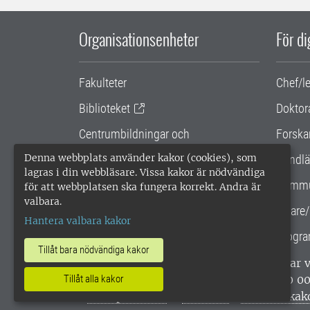
Organisationsenheter
För d
Fakulteter
Chef/l
Biblioteket
Doktor
Centrumbildningar och
Forska
samarbetsprojekt
Denna webbplats använder kakor (cookies), som
Handlä
lagras i din webbläsare. Vissa kakor är nödvändiga
Gemensamma verksamhetsstödet
Kommu
för att webbplatsen ska fungera korrekt. Andra är
valbara.
SLU Holding
Lärare/
Hantera valbara kakor
Progra
Tillåt bara nödvändiga kakor
SLU, Sveriges lantbruksuniversitet, har
enligt ISO 14001. •
Telefon: 018-67 10 0
Tillåt alla kakor
webbplatser
•
Vid KRIS
•
Hantera kak