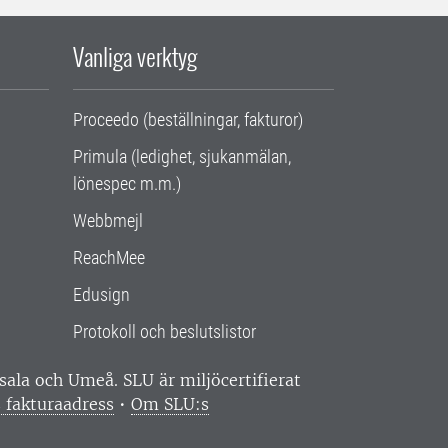
Vanliga verktyg
Proceedo (beställningar, fakturor)
Primula (ledighet, sjukanmälan,
lönespec m.m.)
Webbmejl
ReachMee
Edusign
Protokoll och beslutslistor
ppsala och Umeå.
SLU är miljöcertifierat
 fakturaadress
•
Om SLU:s