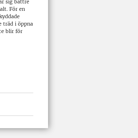
ar sig bättre
lt. För en
skyddade
e träd i öppna
e blir för
.