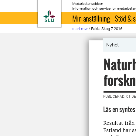
Medarbetarwebben
Information och service för medarbetar
Till startsida
Min anställning
Stöd & s
start mw
/
Fakta Skog 7 2016
Nyhet
Naturh
forskn
PUBLICERAD: 01 D
Läs en synte
Resultat från
Estland har s