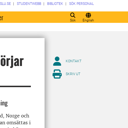
SLU.SE
STUDENTWEBB
BIBLIOTEK
SÖK PERSONAL
er
Sök
English
örjar
KONTAKT
SKRIV UT
ning
and, Norge och
kan omsättas i