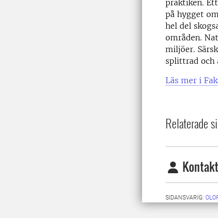
praktiken. Et
på hygget om
hel del skogs
områden. Natu
miljöer. Särsk
splittrad och a
Läs mer i Fak
Relaterade si
Kontakt
SIDANSVARIG:
OLO