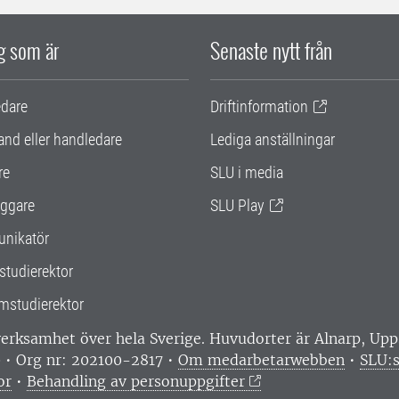
ig som är
Senaste nytt från
edare
Driftinformation
and eller handledare
Lediga anställningar
re
SLU i media
ggare
SLU Play
nikatör
studierektor
mstudierektor
 verksamhet över hela Sverige. Huvudorter är Alnarp, U
0 • Org nr: 202100-2817 •
Om medarbetarwebben
•
SLU:s
or
•
Behandling av personuppgifter