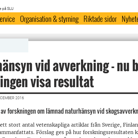
e på SLU
ervice
Organisation & styrning
Riktade sidor
Nyhet
änsyn vid avverkning - nu b
ingen visa resultat
ECEMBER 2016
s av forskningen om lämnad naturhänsyn vid skogsavverk
 ett stort antal vetenskapliga artiklar från Sverige, Finl
ammanfattats. Förslag ges på hur forskningsresultaten 