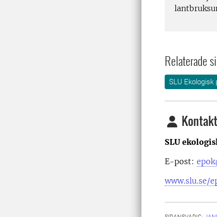
lantbruksu
Relaterade si
SLU Ekologisk 
Kontakt
SLU ekologis
E-post:
epok
www.slu.se/e