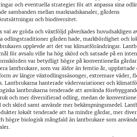
ingar och eventuella strategier för att anpassa sina odl
ade sambanden mellan marknadskanaler, gårdens
rutsättningar och biodiversitet.
 val av gröda och växtföljd påverkades huvudsakligen a
lka odlingstraditioner gården hade, markbördighet och lo
brukaren upplevde att det var klimatförändringar. Lant
ål för avsalu ville ha hög skörd och satsade på en inten
ornskörden var betydligt högre på konventionella gårda
lera lantbrukare, som var äldre än femtio år, uppfattade
 form av längre växtodlingssäsonger, extremare väder, fl
s. Lantbrukarna hanterade vädervariationer och klimatf
ologiska lantbrukarna tenderade att använda förebyggan
ruk och mer diversifierad odling, medan de konventione
dd och skörd samt använde mer bekämpningsmedel. Lan
odukter lokalt tenderade att ha mindre gårdar, mer diver
ch högre biologisk mångfald än lantbrukare som använde
ler.