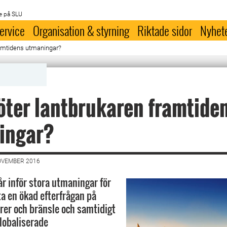
e på SLU
ervice
Organisation & styrning
Riktade sidor
Nyhet
ramtidens utmaningar?
ter lantbrukaren framtide
ingar?
OVEMBER 2016
år inför stora utmaningar för
a en ökad efterfrågan på
brer och bränsle och samtidigt
lobaliserade