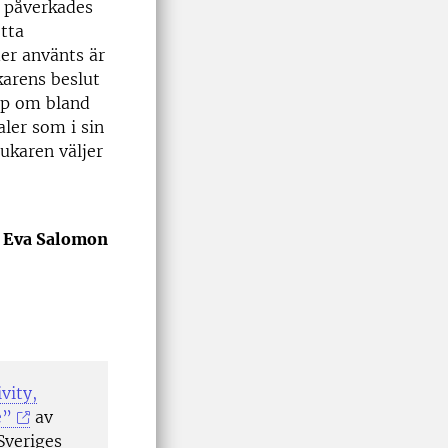
a påverkades
tta
der använts är
karens beslut
ap om bland
ler som i sin
ukaren väljer
Eva Salomon
vity,
e”
av
Sveriges