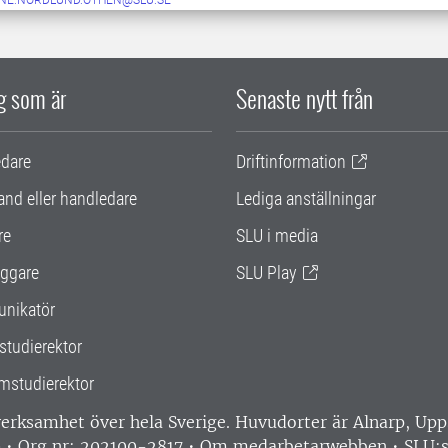
NE.NORDLUND.OTHEN@SLU.SE
ig som är
Senaste nytt från
edare
Driftinformation
and eller handledare
Lediga anställningar
re
SLU i media
ggare
SLU Play
nikatör
studierektor
mstudierektor
 verksamhet över hela Sverige. Huvudorter är Alnarp, U
0 • Org nr: 202100-2817 •
Om medarbetarwebben
•
SLU:s