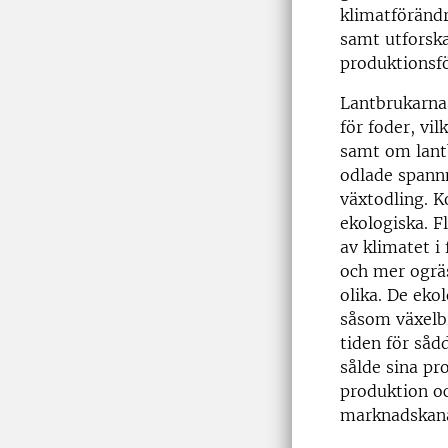
klimatförändr
samt utforsk
produktionsfö
Lantbrukarnas
för foder, vi
samt om lant
odlade spannm
växtodling. K
ekologiska. F
av klimatet i
och mer ogrä
olika. De ek
såsom växelb
tiden för så
sålde sina pr
produktion o
marknadskana