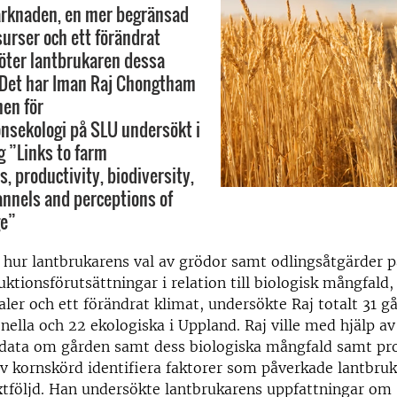
rknaden, en mer begränsad
surser och ett förändrat
öter lantbrukaren dessa
Det har Iman Raj Chongtham
nen för
nsekologi på SLU undersökt i
g ”Links to farm
s, productivity, biodiversity,
nnels and perceptions of
ge”
å hur lantbrukarens val av grödor samt odlingsåtgärder 
ktionsförutsättningar i relation till biologisk mångfald,
er och ett förändrat klimat, undersökte Raj totalt 31 g
nella och 22 ekologiska i Uppland. Raj ville med hjälp av 
 data om gården samt dess biologiska mångfald samt pr
 kornskörd identifiera faktorer som påverkade lantbruk
xtföljd. Han undersökte lantbrukarens uppfattningar om