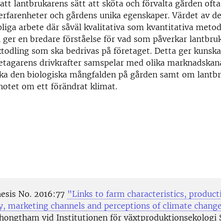
 att lantbrukarens sätt att sköta och förvalta gården oft
erfarenheter och gårdens unika egenskaper. Värdet av de
liga arbete där såväl kvalitativa som kvantitativa meto
n ger en bredare förståelse för vad som påverkar lantbru
todling som ska bedrivas på företaget. Detta ger kunsk
etagarens drivkrafter samspelar med olika marknadskana
rka den biologiska mångfalden på gården samt om lantbr
g hotet om ett förändrat klimat.
hesis No. 2016:77
”Links to farm characteristics, producti
ty, marketing channels and perceptions of climate chang
hongtham vid Institutionen för växtproduktionsekologi 