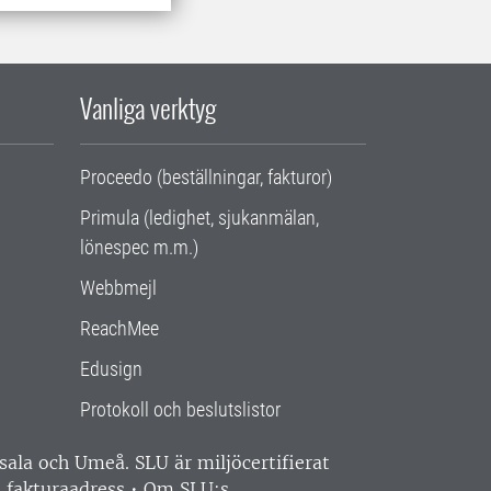
Vanliga verktyg
Proceedo (beställningar, fakturor)
Primula (ledighet, sjukanmälan,
lönespec m.m.)
Webbmejl
ReachMee
Edusign
Protokoll och beslutslistor
ppsala och Umeå.
SLU är miljöcertifierat
 fakturaadress
•
Om SLU:s