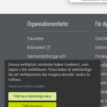
SIDANSVARIG:
JAN
Organisationsenheter
För d
Fakulteter
Chef/l
Biblioteket
Doktor
Centrumbildningar och
Forska
samarbetsprojekt
Denna webbplats använder kakor (cookies), som
Handlä
lagras i din webbläsare. Vissa kakor är nödvändiga
Gemensamma verksamhetsstödet
Kommu
för att webbplatsen ska fungera korrekt. Andra är
valbara.
SLU Holding
Lärare/
Hantera valbara kakor
Progra
Tillåt bara nödvändiga kakor
SLU, Sveriges lantbruksuniversitet, har
enligt ISO 14001. •
Telefon: 018-67 10 0
Tillåt alla kakor