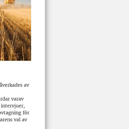
påverkades av
årdar varav
intervjuer,
ovtagning för
arens val av