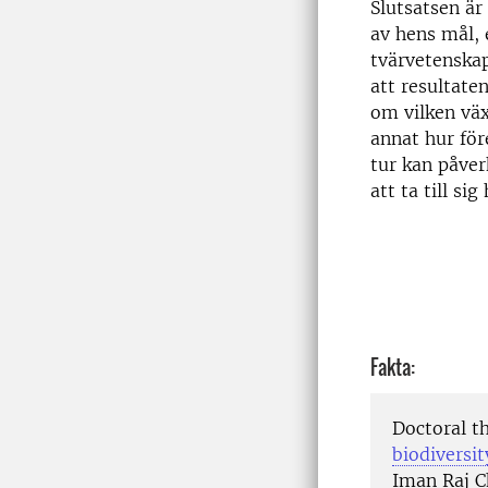
Slutsatsen är
av hens mål, 
tvärvetenskap
att resultate
om vilken väx
annat hur för
tur kan påve
att ta till si
Fakta:
Doctoral t
biodiversi
Iman Raj C