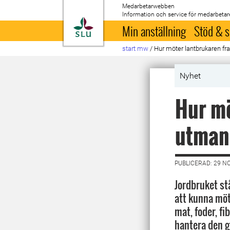
Medarbetarwebben
Information och service för medarbetar
Till startsida
Min anställning
Stöd & s
start mw
/
Hur möter lantbrukaren f
Nyhet
Hur mö
utman
PUBLICERAD: 29 N
Jordbruket st
att kunna möt
mat, foder, fi
hantera den g