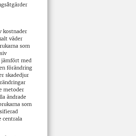
ingsåtgärder
v kostnader
kalt väder
brukarna som
siv
r jämfört med
 en förändring
er skadedjur
örändringar
de metoder
lla ändrade
tbrukarna som
sifierad
 centrala