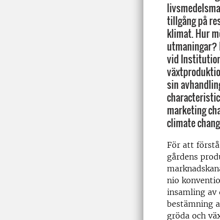
livsmedelsma
tillgång på re
klimat. Hur m
utmaningar? 
vid Institutio
växtproduktio
sin avhandlin
characteristic
marketing cha
climate chan
För att först
gårdens produ
marknadskanal
nio konventio
insamling av
bestämning av
gröda och vä