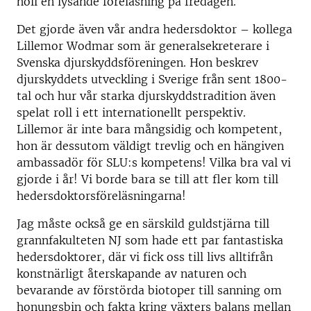
höll en lysande föreläsning på fredagen.
Det gjorde även vår andra hedersdoktor – kollega
Lillemor Wodmar som är generalsekreterare i
Svenska djurskyddsföreningen. Hon beskrev
djurskyddets utveckling i Sverige från sent 1800-
tal och hur vår starka djurskyddstradition även
spelat roll i ett internationellt perspektiv.
Lillemor är inte bara mångsidig och kompetent,
hon är dessutom väldigt trevlig och en hängiven
ambassadör för SLU:s kompetens! Vilka bra val vi
gjorde i år! Vi borde bara se till att fler kom till
hedersdoktorsföreläsningarna!
Jag måste också ge en särskild guldstjärna till
grannfakulteten NJ som hade ett par fantastiska
hedersdoktorer, där vi fick oss till livs alltifrån
konstnärligt återskapande av naturen och
bevarande av förstörda biotoper till sanning om
honungsbin och fakta kring växters balans mellan