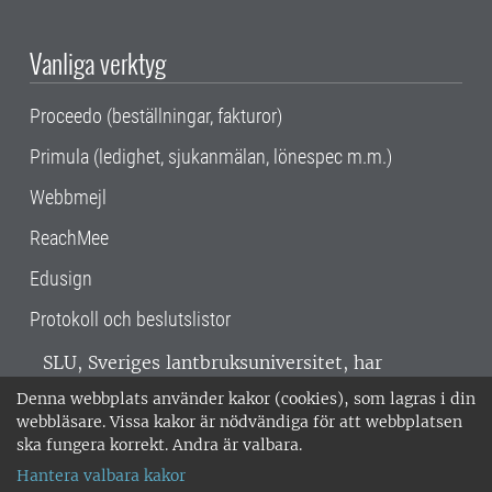
Vanliga verktyg
Proceedo (beställningar, fakturor)
Primula (ledighet, sjukanmälan, lönespec m.m.)
Webbmejl
ReachMee
Edusign
Protokoll och beslutslistor
SLU, Sveriges lantbruksuniversitet, har
verksamhet över hela Sverige. Huvudorter är
Denna webbplats använder kakor (cookies), som lagras i din
Alnarp, Uppsala och Umeå.
SLU är
webbläsare. Vissa kakor är nödvändiga för att webbplatsen
miljöcertifierat enligt ISO 14001. •
Telefon:
ska fungera korrekt. Andra är valbara.
018-67 10 00 • Org nr: 202100-2817 •
Om
Hantera valbara kakor