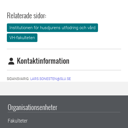
Relaterade sidor:
Institutionen för husdjurens utfodring och vård
VH-fakulteten
Kontaktinformation
SIDANSVARIG:
LARS.SONESTEN@SLU.SE
Organisationsenheter
Fakulteter