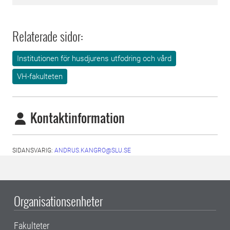
Relaterade sidor:
Institutionen för husdjurens utfodring och vård
VH-fakulteten
Kontaktinformation
SIDANSVARIG:
ANDRUS.KANGRO@SLU.SE
Organisationsenheter
Fakulteter