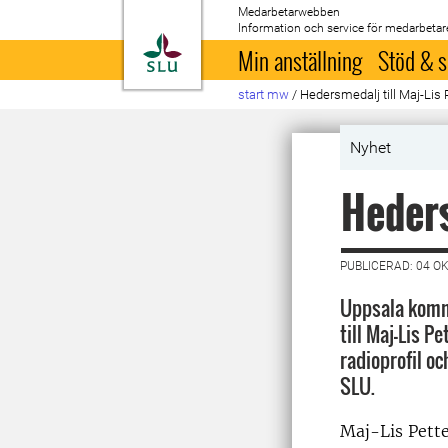
Medarbetarwebben
Information och service för medarbetar
Till startsida
Min anställning
Stöd & s
start mw
/
Hedersmedalj till Maj-Lis
Nyhet
Heders
PUBLICERAD: 04 O
Uppsala komm
till Maj-Lis P
radioprofil o
SLU.
Maj-Lis Pette