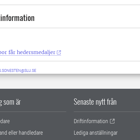
information
or får hedersmedaljer
S.SONESTEN@SLU.SE
ig som är
Senaste nytt från
edare
Driftinformation
and eller handledare
Lediga anställningar