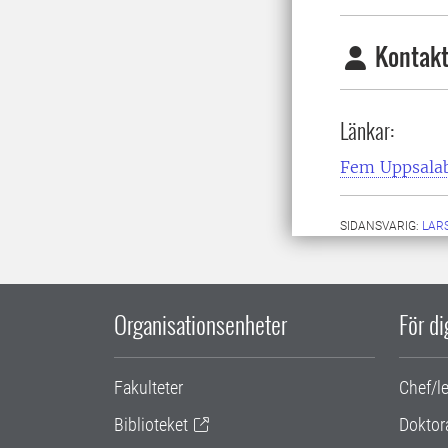
Kontakt
Länkar:
Fem Uppsalab
SIDANSVARIG:
LAR
Organisationsenheter
För d
Fakulteter
Chef/l
Biblioteket
Doktor