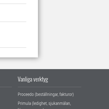
Vanliga verktyg
Proceedo (beställningar, fakturor)
Primula (ledighet, sjukanmälan,