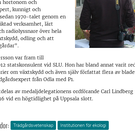
m hortonom och
pert, kunnigt och
 sedan 1970-talet genom en
riktad verksamhet, lärt
h radiolyssnare över hela
tskydd, odling och att
gårdar".
rsson var fram till
 statskonsulent vid SLU. Hon har bland annat varit red
rier om växtskydd och även själv författat flera av blade
dgårdsexpert från Odla med P1.
delas av medaljdelegationens ordförande Carl Lindberg 
 vid en högtidlighet på Uppsala slott.
dor:
Trädgårdsvetenskap
Institutionen för ekologi