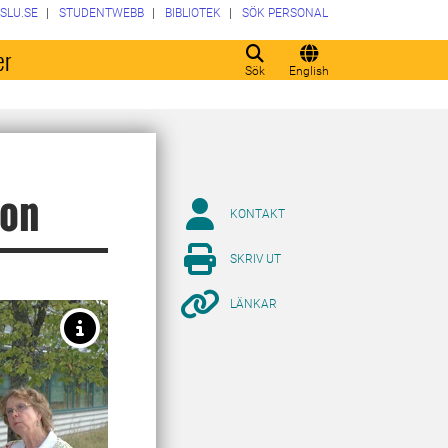
SLU.SE
STUDENTWEBB
BIBLIOTEK
SÖK PERSONAL
er
Sök
English
son
KONTAKT
SKRIV UT
LÄNKAR