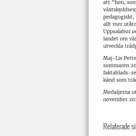
att "hon, so
växtskyddsex
pedagogiskt,
allt mer utåt
Uppsalabor oc
landet om väx
utveckla träd
Maj-Lis Pette
sommaren 2012
faktablads-se
känd som trä
Medaljerna ut
november 2016
Relaterade si