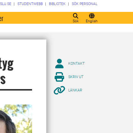
SLU.SE
STUDENTWEBB
BIBLIOTEK
SÖK PERSONAL
er
Sök
English
tyg
KONTAKT
as
SKRIV UT
LÄNKAR