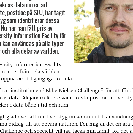
saknas data om en art.
te, postdoc på SLU, har tagit
tyg som identifierar dessa
Nu har han fått pris av
rsity Information Facility för
 kan användas på alla typer
och alla delar av världen.
ersity Information Facility
m arter från hela världen.
öppna och tillgängliga för alla.
dnar institutionen ”Ebbe Nielsen Challenge” för att förb
av data. Alejandro Ruete vann första pris för sitt verk
ckor i data både i tid och rum.
igt glad över att mitt verktyg nu kommer till användning
a bidrag till att bevara naturen. För mig är det en ära 
hallenge och speciellt vill jag tacka min familj för det är