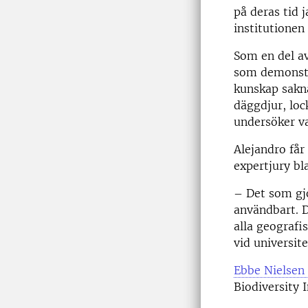
på deras tid 
institutionen 
Som en del av
som demonstr
kunskap sakna
däggdjur, loc
undersöker va
Alejandro får
expertjury bl
– Det som gjo
användbart. 
alla geografi
vid universit
Ebbe Nielsen
Biodiversity 