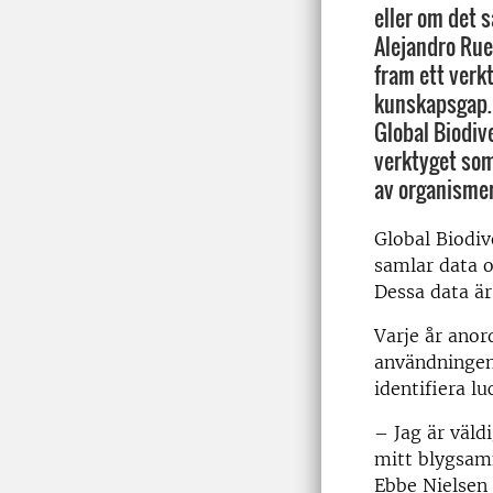
eller om det 
Alejandro Rue
fram ett verk
kunskapsgap. 
Global Biodive
verktyget som
av organismer 
Global Biodiv
samlar data o
Dessa data är 
Varje år anor
användningen 
identifiera lu
– Jag är väld
mitt blygsamm
Ebbe Nielsen C