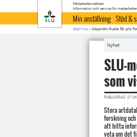
Medarbetarwebben
Information och service för medarbetar
Till startsida
Min anställning
Stöd & s
start mw
/
Alejandro Ruete får pris f
Nyhet
SLU-me
som vi
PUBLICERAD: 27 O
Stora artdatab
forskning och 
att hitta info
veta om det fi