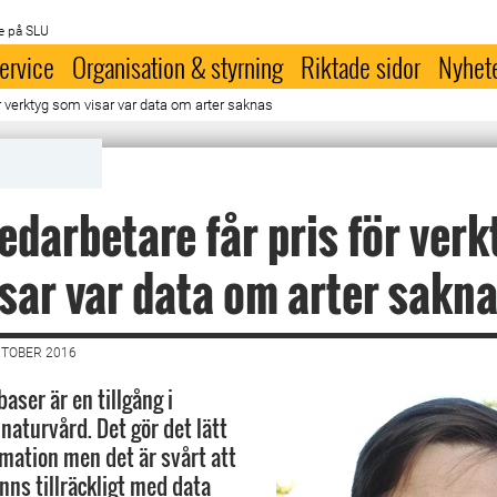
e på SLU
ervice
Organisation & styrning
Riktade sidor
Nyhet
ör verktyg som visar var data om arter saknas
darbetare får pris för verk
sar var data om arter sakn
KTOBER 2016
aser är en tillgång i
naturvård. Det gör det lätt
rmation men det är svårt att
nns tillräckligt med data