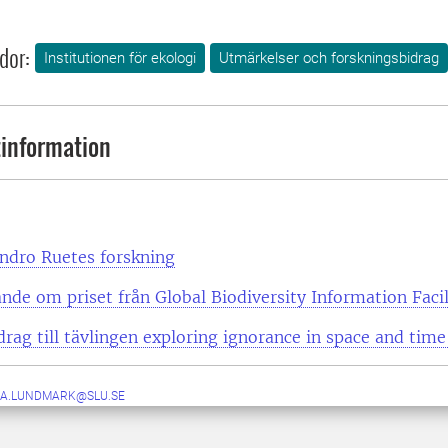
dor:
Institutionen för ekologi
Utmärkelser och forskningsbidrag
information
ndro Ruetes forskning
de om priset från Global Biodiversity Information Facil
drag till tävlingen exploring ignorance in space and time
A.LUNDMARK@SLU.SE