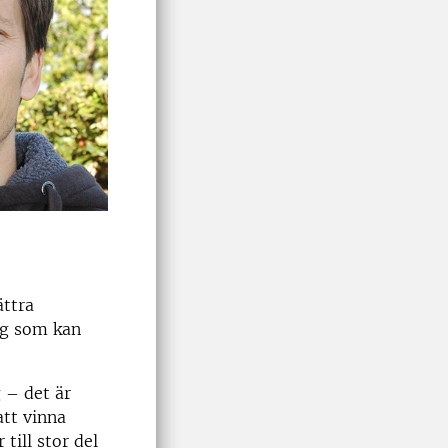
ättra
tyg som kan
 – det är
att vinna
 till stor del