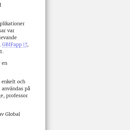
d
plikationer
sar var
dlevande
,
GBIFapp
,
t.
v en
å enkelt och
n användas på
e, professor
av Global