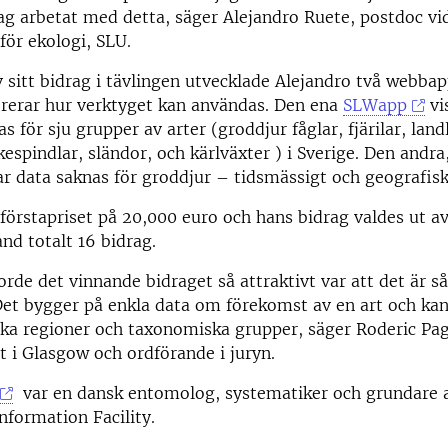
jag arbetat med detta, säger Alejandro Ruete, postdoc vi
för ekologi, SLU.
 sitt bidrag i tävlingen utvecklade Alejandro två webbap
erar hur verktyget kan användas. Den ena
SLWapp
vi
s för sju grupper av arter (groddjur fåglar, fjärilar, lan
kespindlar, sländor, och kärlväxter ) i Sverige. Den andra
r data saknas för groddjur – tidsmässigt och geografisk
 förstapriset på 20,000 euro och hans bidrag valdes ut a
and totalt 16 bidrag.
rde det vinnande bidraget så attraktivt var att det är s
Det bygger på enkla data om förekomst av en art och ka
ska regioner och taxonomiska grupper, säger Roderic Pag
et i Glasgow och ordförande i juryn.
var en dansk entomolog, systematiker och grundare 
Information Facility.