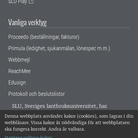
SLU Play
Vanliga verktyg
Proceedo (beställningar, fakturor)
Primula (ledighet, sjukanmälan, lönespec m.m.)
Webbmejl
ReachMee
Edusign
Protokoll och beslutslistor
SLU, Sveriges lantbruksuniversitet, har
verksamhet över hela Sverige. Huvudorter är
Denna webbplats använder kakor (cookies), som lagras i din
Alnarp, Uppsala och Umeå.
SLU är
webbläsare. Vissa kakor är nödvändiga för att webbplatsen
miljöcertifierat enligt ISO 14001. •
Telefon:
ska fungera korrekt. Andra är valbara.
018-67 10 00 • Org nr: 202100-2817 •
Om
Hantera valbara kakor