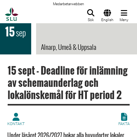
Medarbetarwebben
Till startsida
Sök
English
Meny
15
sep
Alnarp, Umeå & Uppsala
15 sept - Deadline för inlämning
av schemaunderlag och
lokalönskemål för HT period 2
KONTAKT
FAKTA
Under läsåret 2026/2027 bokar alla huvudorter lokaler