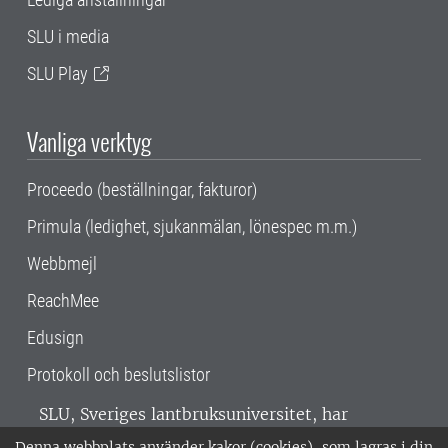
SLU i media
SLU Play
Vanliga verktyg
Proceedo (beställningar, fakturor)
Primula (ledighet, sjukanmälan, lönespec m.m.)
Webbmejl
ReachMee
Edusign
Protokoll och beslutslistor
SLU, Sveriges lantbruksuniversitet, har
verksamhet över hela Sverige. Huvudorter är
Denna webbplats använder kakor (cookies), som lagras i din