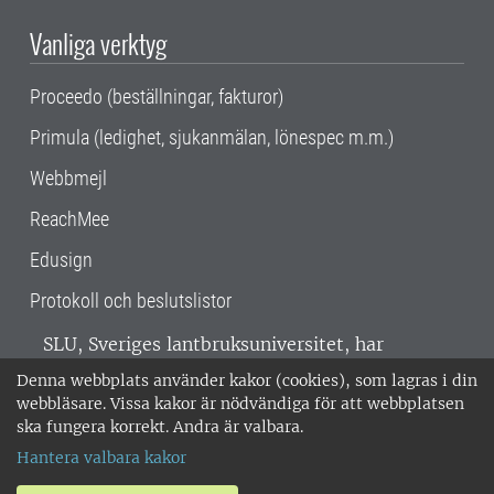
Vanliga verktyg
Proceedo (beställningar, fakturor)
Primula (ledighet, sjukanmälan, lönespec m.m.)
Webbmejl
ReachMee
Edusign
Protokoll och beslutslistor
SLU, Sveriges lantbruksuniversitet, har
verksamhet över hela Sverige. Huvudorter är
Denna webbplats använder kakor (cookies), som lagras i din
Alnarp, Uppsala och Umeå.
SLU är
webbläsare. Vissa kakor är nödvändiga för att webbplatsen
miljöcertifierat enligt ISO 14001. •
Telefon:
ska fungera korrekt. Andra är valbara.
018-67 10 00 • Org nr: 202100-2817 •
Om
Hantera valbara kakor
medarbetarwebben
•
SLU:s fakturaadress
•